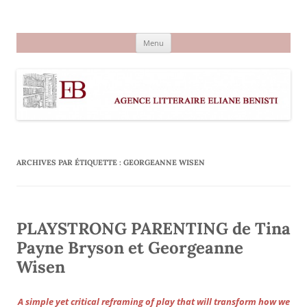
Aller
au
Agence littéraire Eliane Benisti
contenu
Menu
ARCHIVES PAR ÉTIQUETTE :
GEORGEANNE WISEN
PLAYSTRONG PARENTING de Tina
Payne Bryson et Georgeanne
Wisen
A simple yet critical reframing of play that will transform how we