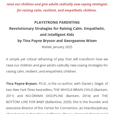
raise our children and give adults radically new coping strategies
for raising calm, resilient, and empathetic children.
PLAYSTRONG PARENTING
Revolutionary Strategies for Raising Calm, Empathetic,
and Intelligent Kids
by Tina Payne Bryson and Georgeanne Wisen
Rodale
, January 2025
A simple yet critical reframing of play that will transform how we
raise our children and give adults radically new coping strategies for
raising calm, resilient, and empathetic children.
Tina Payne Bryson
, Ph.D., is the co-author, with Daniel J. Siegel, of
two
New York Times
bestsellers, THE WHOLE-BRAIN CHILD (Bantam,
2011) and NO-DRAMA DISCIPLINE (Bantam, 2014) and THE
BOTTOM LINE FOR BABY (Ballantine, 2020). She is the founder and
executive director of the Center for Connection, an interdisciplinary
clinical team in Pasadena, California. She is a licensed clinical social