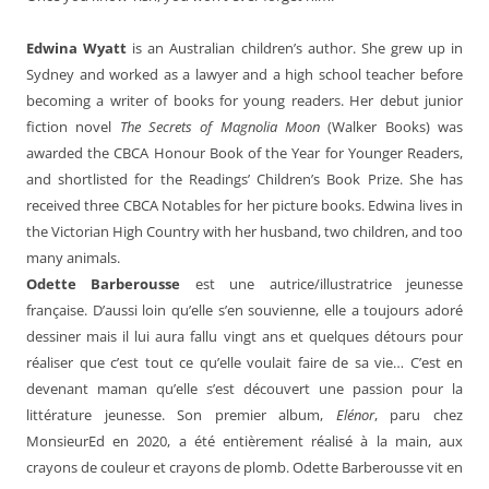
Edwina Wyatt
is an Australian children’s author. She grew up in
Sydney and worked as a lawyer and a high school teacher before
becoming a writer of books for young readers. Her debut junior
fiction novel
The Secrets of Magnolia Moon
(Walker Books) was
awarded the CBCA Honour Book of the Year for Younger Readers,
and shortlisted for the Readings’ Children’s Book Prize. She has
received three CBCA Notables for her picture books. Edwina lives in
the Victorian High Country with her husband, two children, and too
many animals.
Odette Barberousse
est une autrice/illustratrice jeunesse
française. D’aussi loin qu’elle s’en souvienne, elle a toujours adoré
dessiner mais il lui aura fallu vingt ans et quelques détours pour
réaliser que c’est tout ce qu’elle voulait faire de sa vie… C’est en
devenant maman qu’elle s’est découvert une passion pour la
littérature jeunesse. Son premier album,
Elénor
, paru chez
MonsieurEd en 2020, a été entièrement réalisé à la main, aux
crayons de couleur et crayons de plomb. Odette Barberousse vit en