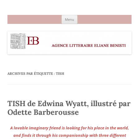
Aller
au
Agence littéraire Eliane Benisti
contenu
Menu
ARCHIVES PAR ÉTIQUETTE :
TISH
TISH de Edwina Wyatt, illustré par
Odette Barberousse
A lovable imaginary friend is looking for his place in the world,
and finds it through his companionship with three different