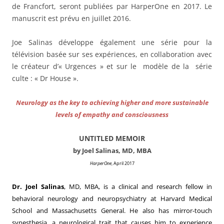
de Francfort, seront publiées par HarperOne en 2017. Le
manuscrit est prévu en juillet 2016.
Joe Salinas développe également une série pour la
télévision basée sur ses expériences, en collaboration avec
le créateur d’« Urgences » et sur le modèle de la série
culte : « Dr House ».
Neurology as the key to achieving higher and more sustainable
levels of empathy and consciousness
UNTITLED MEMOIR
by Joel Salinas, MD, MBA
HarperOne
, April 2017
Dr. Joel Salinas
, MD, MBA, is a clinical and research fellow in
behavioral neurology and neuropsychiatry at Harvard Medical
School and Massachusetts General. He also has mirror-touch
synesthesia, a neurological trait that causes him to experience