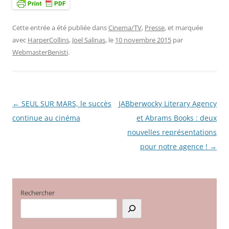
Cette entrée a été publiée dans
Cinema/TV
,
Presse
, et marquée
avec
HarperCollins
,
Joel Salinas
, le
10 novembre 2015
par
WebmasterBenisti
.
←
SEUL SUR MARS, le succès
JABberwocky Literary Agency
Navigation
continue au cinéma
et Abrams Books : deux
des
nouvelles représentations
articles
pour notre agence !
→
Rechercher