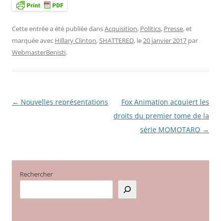
Cette entrée a été publiée dans
Acquisition
,
Politics
,
Presse
, et
marquée avec
Hillary Clinton
,
SHATTERED
, le
20 janvier 2017
par
WebmasterBenisti
.
←
Nouvelles représentations
Fox Animation acquiert les
Navigation
droits du premier tome de la
des
série MOMOTARO
→
articles
Rechercher