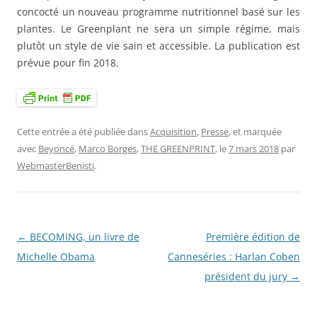
concocté un nouveau programme nutritionnel basé sur les
plantes. Le Greenplant ne sera un simple régime, mais
plutôt un style de vie sain et accessible. La publication est
prévue pour fin 2018.
Cette entrée a été publiée dans
Acquisition
,
Presse
, et marquée
avec
Beyoncé
,
Marco Borges
,
THE GREENPRINT
, le
7 mars 2018
par
WebmasterBenisti
.
←
BECOMING, un livre de
Première édition de
Navigation
Michelle Obama
Canneséries : Harlan Coben
des
président du jury
→
articles