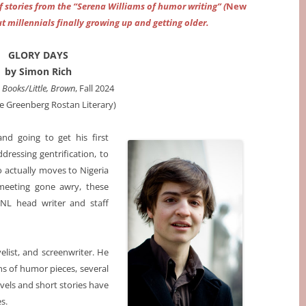
 of stories from the “Serena Williams of humor writing” (
New
ut millennials finally growing up and getting older.
GLORY DAYS
by Simon Rich
 Books/Little, Brown
, Fall 2024
ne Greenberg Rostan Literary)
d going to get his first
dressing gentrification, to
o actually moves to Nigeria
 meeting gone awry, these
SNL head writer and staff
list, and screenwriter. He
ns of humor pieces, several
ovels and short stories have
s.