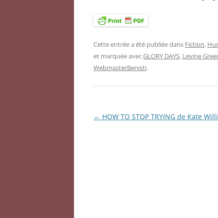
Cette entrée a été publiée dans
Fiction
,
Hu
et marquée avec
GLORY DAYS
,
Levine Gree
WebmasterBenisti
.
←
HOW TO STOP TRYING de Kate Will
Navigation
des
articles