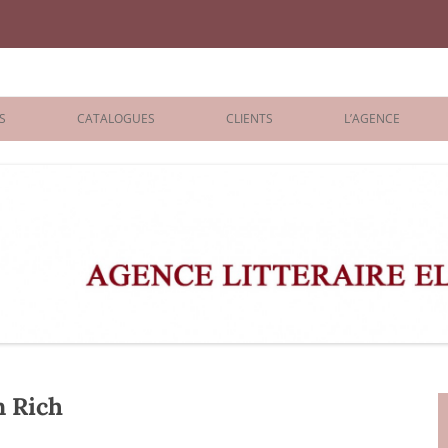
iane Benisti
S
CATALOGUES
CLIENTS
L’AGENCE
BOLOGNA 2026
ÉDITEURS
LONDON 2026
AGENTS
 BOOKS
ARCHIVES
R BOOKS
 GRADE
ADULT
 Rich