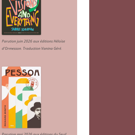
Parution juin 2026 aux éditions Héloïse
d'Ormesson
.
Traduction Vanina Géré
.
Parution mai 2026 aux éditions du Seuil.