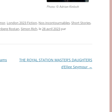
Photo: © Adrian Kinloch
mor
,
London 2023 Fiction
,
Nos incontournables
,
Short Stories
,
nberg Rostan
,
Simon Rich
, le
28 avril 2023
par
iams
THE ROYAL STATION MASTER’S DAUGHTERS
d’Ellee Seymour
→