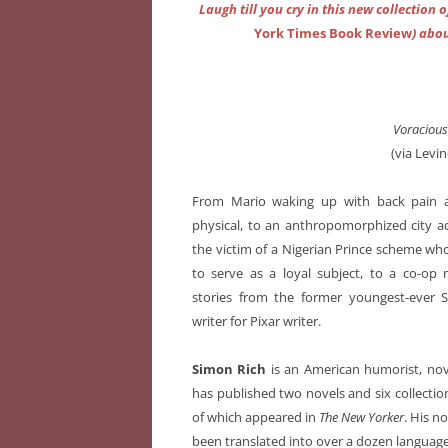
Laugh till you cry in this new collection
York Times Book Review
) abo
Voracious
(via Levi
From Mario waking up with back pain an
physical, to an anthropomorphized city ad
the victim of a Nigerian Prince scheme wh
to serve as a loyal subject, to a co-op
stories from the former youngest-ever 
writer for Pixar writer.
Simon Rich
is an American humorist, nove
has published two novels and six collectio
of which appeared in
The New Yorker
. His n
been translated into over a dozen language