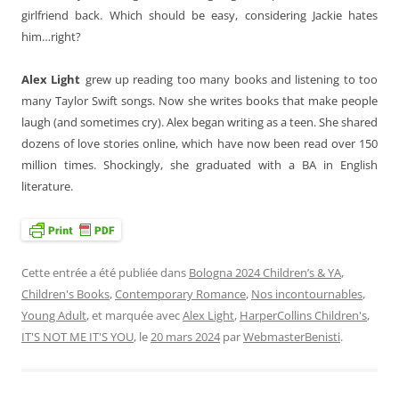
girlfriend back. Which should be easy, considering Jackie hates
him…right?
Alex Light
grew up reading too many books and listening to too
many Taylor Swift songs. Now she writes books that make people
laugh (and sometimes cry). Alex began writing as a teen. She shared
dozens of love stories online, which have now been read over 150
million times. Shockingly, she graduated with a BA in English
literature.
Cette entrée a été publiée dans
Bologna 2024 Children’s & YA
,
Children's Books
,
Contemporary Romance
,
Nos incontournables
,
Young Adult
, et marquée avec
Alex Light
,
HarperCollins Children's
,
IT'S NOT ME IT'S YOU
, le
20 mars 2024
par
WebmasterBenisti
.