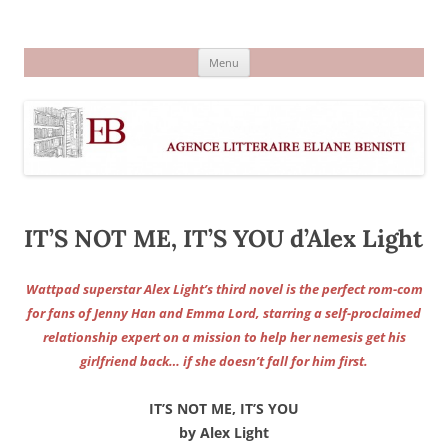
Aller
au
Agence littéraire Eliane Benisti
contenu
Menu
IT’S NOT ME, IT’S YOU d’Alex Light
Wattpad superstar Alex Light’s third novel is the perfect rom-com
for fans of Jenny Han and Emma Lord, starring a self-proclaimed
relationship expert on a mission to help her nemesis get his
girlfriend back… if she doesn’t fall for him first.
IT’S NOT ME, IT’S YOU
by Alex Light