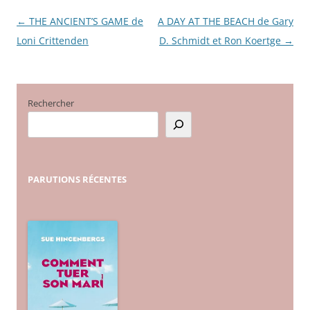
←
THE ANCIENT’S GAME de
A DAY AT THE BEACH de Gary
Navigation
Loni Crittenden
D. Schmidt et Ron Koertge
→
des
articles
Rechercher
PARUTIONS
RÉCENTES