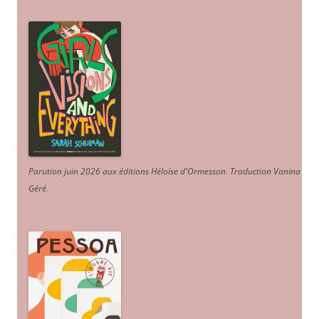
Parution juin 2026 aux éditions Héloïse d'Ormesson
.
Traduction Vanina
Géré
.