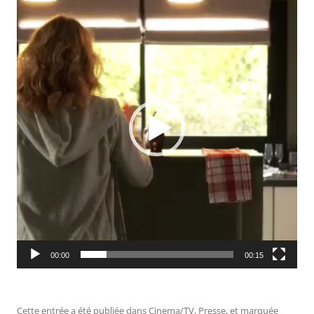
vidéo
00:00
00:15
Cette entrée a été publiée dans
Cinema/TV
,
Presse
, et marquée