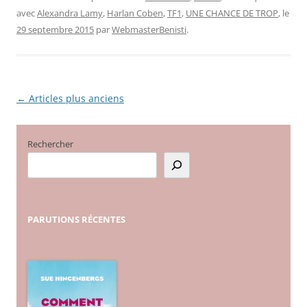
avec
Alexandra Lamy
,
Harlan Coben
,
TF1
,
UNE CHANCE DE TROP
, le
29 septembre 2015
par
WebmasterBenisti
.
←
Articles plus anciens
Navigation
des
articles
Rechercher
PARUTIONS
RÉCENTES