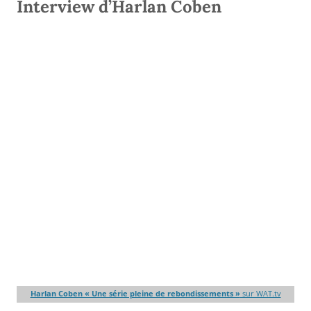
Interview d’Harlan Coben
Harlan Coben « Une série pleine de rebondissements »
sur WAT.tv