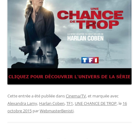
Cette entrée a été publiée dans
Cinema/TV
, et marquée avec
Alexandra Lamy
,
Harlan Coben
,
TF1
,
UNE CHANCE DE TROP
, le
16
octobre 2015
par
WebmasterBenisti
.