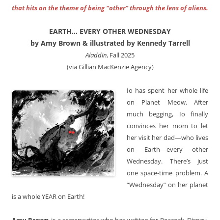
that hits on the theme of being “other” through the lens of aliens.
EARTH… EVERY OTHER WEDNESDAY
by Amy Brown & illustrated by Kennedy Tarrell
Aladdin
, Fall 2025
(via Gillian MacKenzie Agency)
Io has spent her whole life
on Planet Meow. After
much begging, Io finally
convinces her mom to let
her visit her dad—who lives
on Earth—every other
Wednesday. There’s just
one space-time problem. A
“Wednesday” on her planet
is a whole YEAR on Earth!
Amy Brown
is a screenwriter who has written for Peacock, Disney,