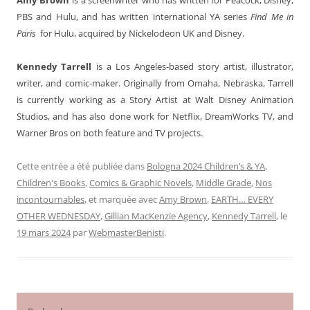
PBS and Hulu, and has written international YA series
Find Me in
Paris
for Hulu, acquired by Nickelodeon UK and Disney.
Kennedy Tarrell
is a Los Angeles-based story artist, illustrator,
writer, and comic-maker. Originally from Omaha, Nebraska, Tarrell
is currently working as a Story Artist at Walt Disney Animation
Studios, and has also done work for Netflix, DreamWorks TV, and
Warner Bros on both feature and TV projects.
Cette entrée a été publiée dans
Bologna 2024 Children’s & YA
,
Children's Books
,
Comics & Graphic Novels
,
Middle Grade
,
Nos
incontournables
, et marquée avec
Amy Brown
,
EARTH… EVERY
OTHER WEDNESDAY
,
Gillian MacKenzie Agency
,
Kennedy Tarrell
, le
19 mars 2024
par
WebmasterBenisti
.