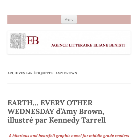
Aller
au
Agence littéraire Eliane Benisti
contenu
Menu
ARCHIVES PAR ÉTIQUETTE :
AMY BROWN
EARTH… EVERY OTHER
WEDNESDAY d’Amy Brown,
illustré par Kennedy Tarrell
A hilarious and heartfelt graphic novel for middle grade readers