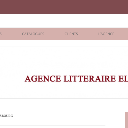
iane Benisti
S
CATALOGUES
CLIENTS
L’AGENCE
BOLOGNA 2026
ÉDITEURS
LONDON 2026
AGENTS
 BOOKS
ARCHIVES
R BOOKS
 GRADE
ADULT
NSBOURG