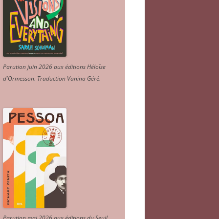
Parution juin 2026 aux éditions Héloïse
d'Ormesson
.
Traduction Vanina Géré
.
Parution mai 2026 aux éditions du Seuil.