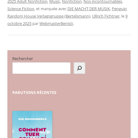
2025 Adult Nonfiction
,
Music
,
Nonfiction
,
Nos incontournables
,
Science Fiction
, et marquée avec
DIE MACHT DER MUSIK
,
Penguin
Random House Verlagsgruppe (Bertelsmann)
,
Ullrich Fichtner
, le
9
octobre 2025
par
WebmasterBenisti
.
Rechercher
PARUTIONS
RÉCENTES