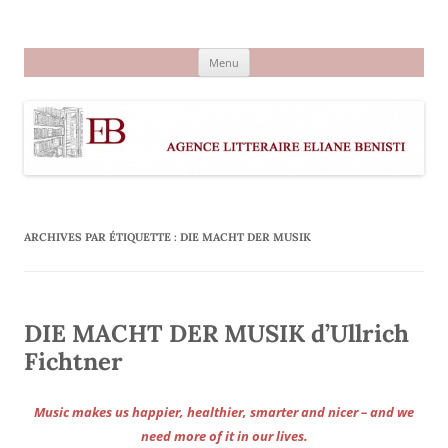
Aller
au
Agence littéraire Eliane Benisti
contenu
Menu
ARCHIVES PAR ÉTIQUETTE :
DIE MACHT DER MUSIK
DIE MACHT DER MUSIK d’Ullrich
Fichtner
Music makes us happier, healthier, smarter and nicer – and we
need more of it in our lives.