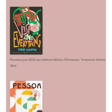
Parution juin 2026 aux éditions Héloïse d'Ormesson
.
Traduction Vanina
Géré
.