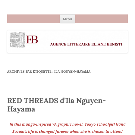
Aller
au
Agence littéraire Eliane Benisti
contenu
Menu
ARCHIVES PAR ÉTIQUETTE :
ILA NGUYEN-HAYAMA
RED THREADS d’Ila Nguyen-
Hayama
In this manga-inspired YA graphic novel, Tokyo schoolgirl Hana
Suzuki’s life is changed forever when she is chosen to attend