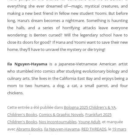
everything she ever dreamed of—magic, mystical creatures, and
making a new best friend in fellow new student Yoomi. But before
long, Hana’s dream becomes a nightmare. Something is haunting
the halls, and a series of horrifying attacks leave everyone
wondering: is Benten cursed? Will the legendary school have to
close its doors for good? If Hana and Yoomi want to save their new
home, they’ll have to unravel the mystery or die trying!
Ila Nguyen-Hayama
is a Japanese-Vietnamese American artist
who stumbled into comics after studying evolutionary biology and
culinary arts. She lives in the California East Bay and enjoys being a
mom to two humans, a dog, a cat, a small parrot, and four
chickens.
Cette entrée a été publiée dans
Bologna 2025 Children's & YA
,
Children's Books
,
Comics & Graphic Novels
,
Frankfurt 2025
Children's Books
,
Nos incontournables
,
Young Adult
, et marquée
avec
Abrams Books
,
Ila Nguyen-Hayama
,
RED THREADS
, le
19 mars