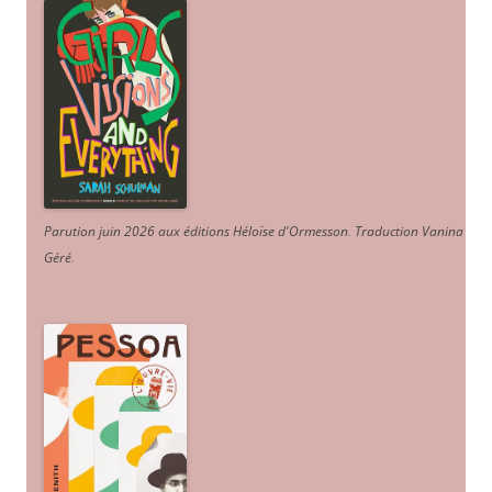
Parution juin 2026 aux éditions Héloïse d'Ormesson
.
Traduction Vanina
Géré
.