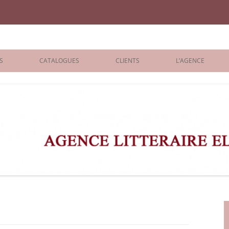
iane Benisti
S
CATALOGUES
CLIENTS
L’AGENCE
BOLOGNA 2026
ÉDITEURS
LONDON 2026
AGENTS
 BOOKS
ARCHIVES
R BOOKS
 GRADE
ADULT