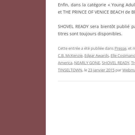
Enfin, dans la catégorie « Young Ad
et THE PRINCE OF VENICE BEACH de Bl
SHOVEL READY sera bientôt publié par
titres sont toujours disponibles.
Cette entrée a été publiée dans
Presse
, et
C.B. McKenzie
,
Edgar Awards
,
Elle Cosiman
America
,
NEARLY GONE
,
SHOVEL READY
,
T
TINSELTOWN
, le
23 janvier 2015
par
Webmas