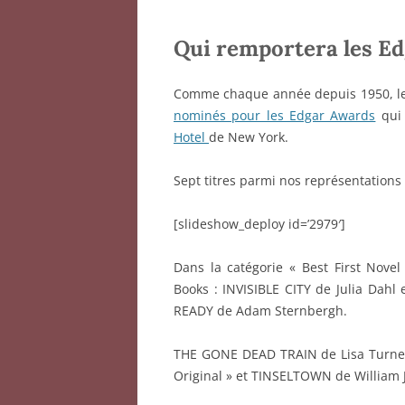
Qui remportera les Ed
Comme chaque année depuis 1950, l
nominés pour les Edgar Awards
qui 
Hotel
de New York.
Sept titres parmi nos représentations 
[slideshow_deploy id=’2979′]
Dans la catégorie « Best First Novel
Books : INVISIBLE CITY de Julia Dah
READY de Adam Sternbergh.
THE GONE DEAD TRAIN de Lisa Turner 
Original » et TINSELTOWN de William J