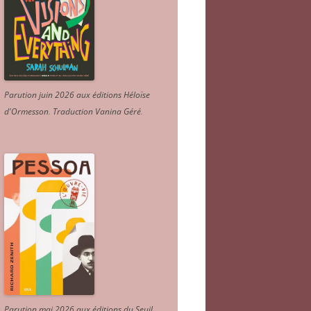
Parution juin 2026 aux éditions Héloïse
d'Ormesson
.
Traduction Vanina Géré
.
Parution mai 2026 aux éditions du Seuil.