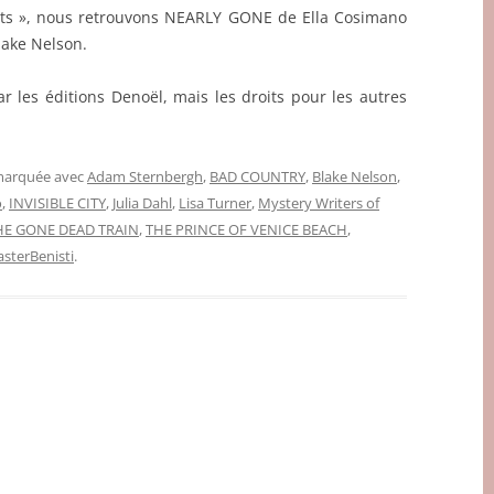
ults », nous retrouvons NEARLY GONE de Ella Cosimano
ake Nelson.
 les éditions Denoël, mais les droits pour les autres
 marquée avec
Adam Sternbergh
,
BAD COUNTRY
,
Blake Nelson
,
o
,
INVISIBLE CITY
,
Julia Dahl
,
Lisa Turner
,
Mystery Writers of
HE GONE DEAD TRAIN
,
THE PRINCE OF VENICE BEACH
,
terBenisti
.