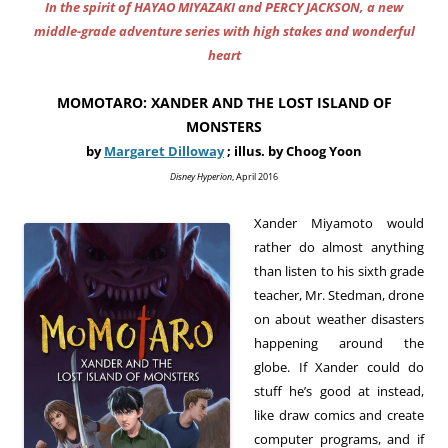
In the spirit of HAYAO MIYAZAKI and PERCY JACKSON, a new
middle-grade adventure series with high stakes and wonderful
heart
MOMOTARO: XANDER AND THE LOST ISLAND OF
MONSTERS
by
Margaret Dilloway
; illus. by Choog Yoon
Disney Hyperion
, April 2016
Xander Miyamoto would
rather do almost anything
than listen to his sixth grade
teacher, Mr. Stedman, drone
on about weather disasters
happening around the
globe. If Xander could do
stuff he’s good at instead,
like draw comics and create
computer programs, and if