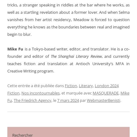
tricks, a stranger speaking in riddles at the bar where he works, as
well as a startling revelation about a former lover. And when Selma
vanishes from her artist residency, Meadow is forced to question
everything he knows as the boundaries between real and imagined
begin to blur.
Mike Fu
is a Tokyo-based writer, editor, and translator. He is a co-
founder and editor of
The Shanghai Literary Review
, and currently
teaches fiction and translation at Antioch University’s MFA in
Creative Writing program.
Cette entrée a été publiée dans
Fiction
,
Literary
,
London 2024
Fiction
,
Nos incontournables
, et marquée avec
MASQUERADE
,
Mike
Fu
,
The Friedrich Agency
, le
7 mars 2024
par
WebmasterBenisti
.
Rechercher