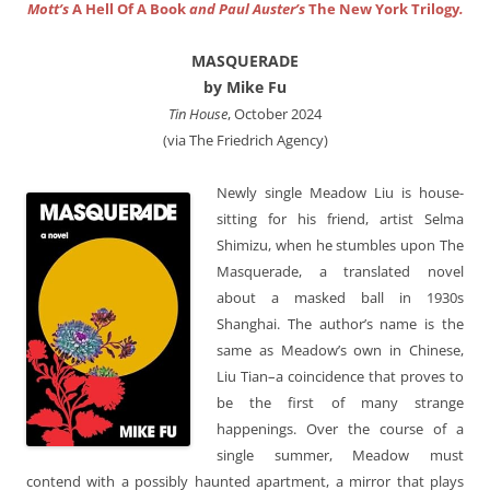
Mott’s
A Hell Of A Book
and Paul Auster’s
The New York Trilogy
.
MASQUERADE
by Mike Fu
Tin House
, October 2024
(via The Friedrich Agency)
Newly single Meadow Liu is house-
sitting for his friend, artist Selma
Shimizu, when he stumbles upon The
Masquerade, a translated novel
about a masked ball in 1930s
Shanghai. The author’s name is the
same as Meadow’s own in Chinese,
Liu Tian–a coincidence that proves to
be the first of many strange
happenings. Over the course of a
single summer, Meadow must
contend with a possibly haunted apartment, a mirror that plays