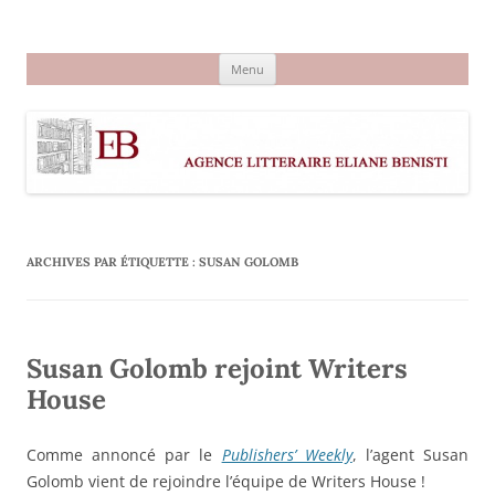
Aller
au
Agence littéraire Eliane Benisti
contenu
Menu
ARCHIVES PAR ÉTIQUETTE :
SUSAN GOLOMB
Susan Golomb rejoint Writers
House
Comme annoncé par le
Publishers’ Weekly
, l’agent Susan
Golomb vient de rejoindre l’équipe de Writers House !