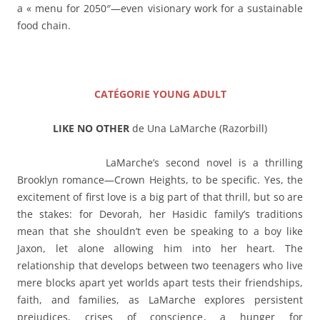
a « menu for 2050″—even visionary work for a sustainable
food chain.
——–
CATÉGORIE YOUNG ADULT
LIKE NO OTHER
de Una LaMarche (Razorbill)
LaMarche’s second novel is a thrilling
Brooklyn romance—Crown Heights, to be specific. Yes, the
excitement of first love is a big part of that thrill, but so are
the stakes: for Devorah, her Hasidic family’s traditions
mean that she shouldn’t even be speaking to a boy like
Jaxon, let alone allowing him into her heart. The
relationship that develops between two teenagers who live
mere blocks apart yet worlds apart tests their friendships,
faith, and families, as LaMarche explores persistent
prejudices, crises of conscience, a hunger for