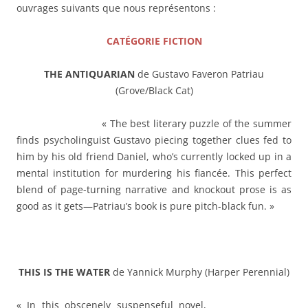
ouvrages suivants que nous représentons :
CATÉGORIE FICTION
THE ANTIQUARIAN
de Gustavo Faveron Patriau
(Grove/Black Cat)
« The best literary puzzle of the summer
finds psycholinguist Gustavo piecing together clues fed to
him by his old friend Daniel, who’s currently locked up in a
mental institution for murdering his fiancée. This perfect
blend of page-turning narrative and knockout prose is as
good as it gets—Patriau’s book is pure pitch-black fun. »
THIS IS THE WATER
de Yannick Murphy (Harper Perennial)
« In this obscenely suspenseful novel,