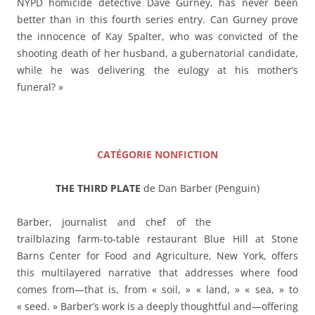
NYPD homicide detective Dave Gurney, has never been
better than in this fourth series entry. Can Gurney prove
the innocence of Kay Spalter, who was convicted of the
shooting death of her husband, a gubernatorial candidate,
while he was delivering the eulogy at his mother’s
funeral? »
——–
CATÉGORIE NONFICTION
THE THIRD PLATE
de Dan Barber (Penguin)
Barber, journalist and chef of the
trailblazing farm-to-table restaurant Blue Hill at Stone
Barns Center for Food and Agriculture, New York, offers
this multilayered narrative that addresses where food
comes from—that is, from « soil, » « land, » « sea, » to
« seed. » Barber’s work is a deeply thoughtful and—offering