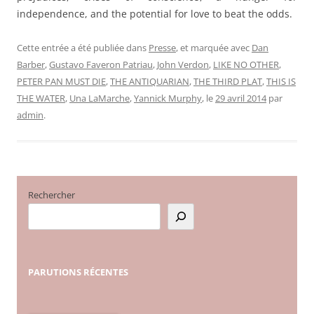
independence, and the potential for love to beat the odds.
Cette entrée a été publiée dans
Presse
, et marquée avec
Dan
Barber
,
Gustavo Faveron Patriau
,
John Verdon
,
LIKE NO OTHER
,
PETER PAN MUST DIE
,
THE ANTIQUARIAN
,
THE THIRD PLAT
,
THIS IS
THE WATER
,
Una LaMarche
,
Yannick Murphy
, le
29 avril 2014
par
admin
.
Rechercher
PARUTIONS
RÉCENTES