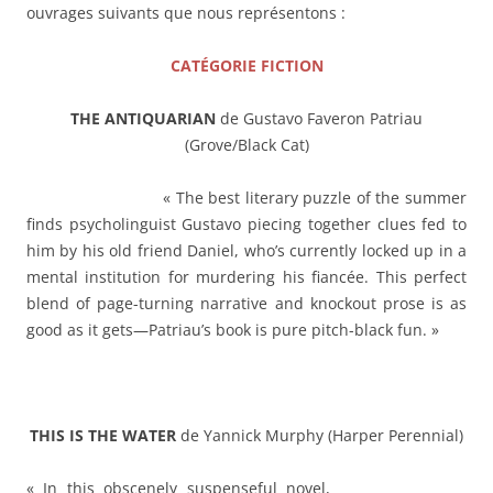
ouvrages suivants que nous représentons :
CATÉGORIE FICTION
THE ANTIQUARIAN
de Gustavo Faveron Patriau
(Grove/Black Cat)
« The best literary puzzle of the summer
finds psycholinguist Gustavo piecing together clues fed to
him by his old friend Daniel, who’s currently locked up in a
mental institution for murdering his fiancée. This perfect
blend of page-turning narrative and knockout prose is as
good as it gets—Patriau’s book is pure pitch-black fun. »
THIS IS THE WATER
de Yannick Murphy (Harper Perennial)
« In this obscenely suspenseful novel,