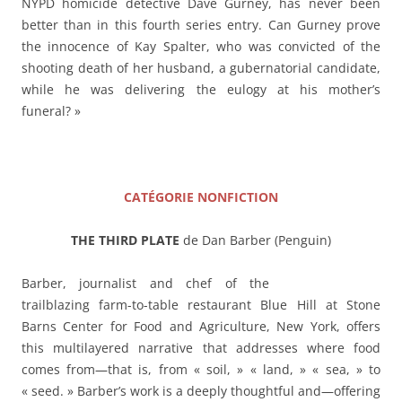
NYPD homicide detective Dave Gurney, has never been
better than in this fourth series entry. Can Gurney prove
the innocence of Kay Spalter, who was convicted of the
shooting death of her husband, a gubernatorial candidate,
while he was delivering the eulogy at his mother’s
funeral? »
——–
CATÉGORIE NONFICTION
THE THIRD PLATE
de Dan Barber (Penguin)
Barber, journalist and chef of the
trailblazing farm-to-table restaurant Blue Hill at Stone
Barns Center for Food and Agriculture, New York, offers
this multilayered narrative that addresses where food
comes from—that is, from « soil, » « land, » « sea, » to
« seed. » Barber’s work is a deeply thoughtful and—offering