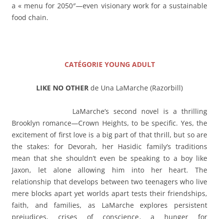
a « menu for 2050″—even visionary work for a sustainable
food chain.
——–
CATÉGORIE YOUNG ADULT
LIKE NO OTHER
de Una LaMarche (Razorbill)
LaMarche’s second novel is a thrilling
Brooklyn romance—Crown Heights, to be specific. Yes, the
excitement of first love is a big part of that thrill, but so are
the stakes: for Devorah, her Hasidic family’s traditions
mean that she shouldn’t even be speaking to a boy like
Jaxon, let alone allowing him into her heart. The
relationship that develops between two teenagers who live
mere blocks apart yet worlds apart tests their friendships,
faith, and families, as LaMarche explores persistent
prejudices, crises of conscience, a hunger for