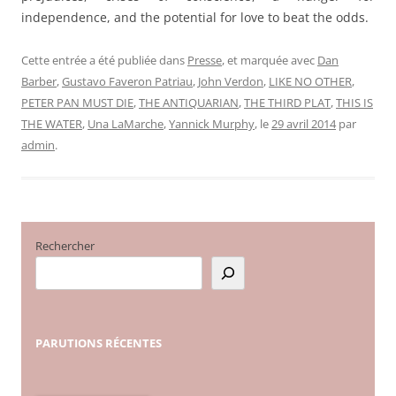
independence, and the potential for love to beat the odds.
Cette entrée a été publiée dans
Presse
, et marquée avec
Dan
Barber
,
Gustavo Faveron Patriau
,
John Verdon
,
LIKE NO OTHER
,
PETER PAN MUST DIE
,
THE ANTIQUARIAN
,
THE THIRD PLAT
,
THIS IS
THE WATER
,
Una LaMarche
,
Yannick Murphy
, le
29 avril 2014
par
admin
.
Rechercher
PARUTIONS
RÉCENTES