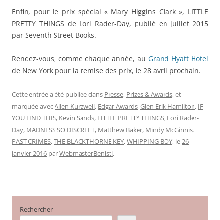
Enfin, pour le prix spécial « Mary Higgins Clark », LITTLE
PRETTY THINGS de Lori Rader-Day, publié en juillet 2015
par Seventh Street Books.
Rendez-vous, comme chaque année, au
Grand Hyatt Hotel
de New York pour la remise des prix, le 28 avril prochain.
Cette entrée a été publiée dans
Presse
,
Prizes & Awards
, et
marquée avec
Allen Kurzweil
,
Edgar Awards
,
Glen Erik Hamilton
,
IF
YOU FIND THIS
,
Kevin Sands
,
LITTLE PRETTY THINGS
,
Lori Rader-
Day
,
MADNESS SO DISCREET
,
Matthew Baker
,
Mindy McGinnis
,
PAST CRIMES
,
THE BLACKTHORNE KEY
,
WHIPPING BOY
, le
26
janvier 2016
par
WebmasterBenisti
.
Rechercher