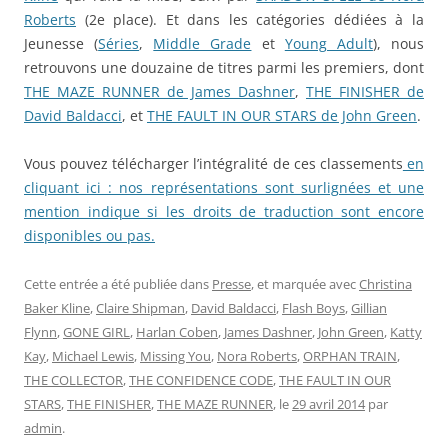
Roberts
(2e place). Et dans les catégories dédiées à la
Jeunesse (
Séries
,
Middle Grade
et
Young Adult
), nous
retrouvons une douzaine de titres parmi les premiers, dont
THE MAZE RUNNER de James Dashner
,
THE FINISHER de
David Baldacci
, et
THE FAULT IN OUR STARS de John Green
.
Vous pouvez télécharger l’intégralité de ces classements
en
cliquant ici : nos représentations sont surlignées et une
mention indique si les droits de traduction sont encore
disponibles ou pas.
Cette entrée a été publiée dans
Presse
, et marquée avec
Christina
Baker Kline
,
Claire Shipman
,
David Baldacci
,
Flash Boys
,
Gillian
Flynn
,
GONE GIRL
,
Harlan Coben
,
James Dashner
,
John Green
,
Katty
Kay
,
Michael Lewis
,
Missing You
,
Nora Roberts
,
ORPHAN TRAIN
,
THE COLLECTOR
,
THE CONFIDENCE CODE
,
THE FAULT IN OUR
STARS
,
THE FINISHER
,
THE MAZE RUNNER
, le
29 avril 2014
par
admin
.