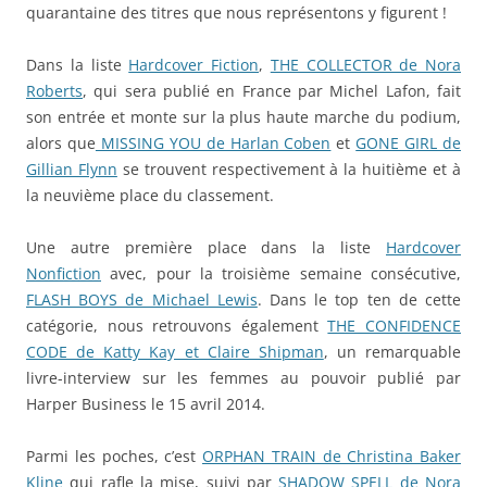
quarantaine des titres que nous représentons y figurent !
Dans la liste
Hardcover Fiction
,
THE COLLECTOR de Nora
Roberts
, qui sera publié en France par Michel Lafon, fait
son entrée et monte sur la plus haute marche du podium,
alors que
MISSING YOU de Harlan Coben
et
GONE GIRL de
Gillian Flynn
se trouvent respectivement à la huitième et à
la neuvième place du classement.
Une autre première place dans la liste
Hardcover
Nonfiction
avec, pour la troisième semaine consécutive,
FLASH BOYS de Michael Lewis
. Dans le top ten de cette
catégorie, nous retrouvons également
THE CONFIDENCE
CODE de Katty Kay et Claire Shipman
, un remarquable
livre-interview sur les femmes au pouvoir publié par
Harper Business le 15 avril 2014.
Parmi les poches, c’est
ORPHAN TRAIN de Christina Baker
Kline
qui rafle la mise, suivi par
SHADOW SPELL de Nora