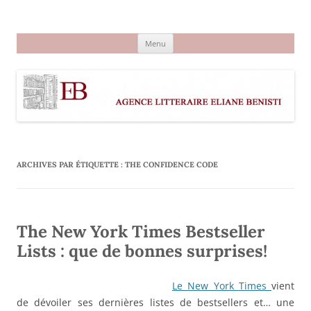
Aller
au
Agence littéraire Eliane Benisti
contenu
Menu
ARCHIVES PAR ÉTIQUETTE :
THE CONFIDENCE CODE
The New York Times Bestseller
Lists : que de bonnes surprises!
Le New York Times
vient
de dévoiler ses dernières listes de bestsellers et… une