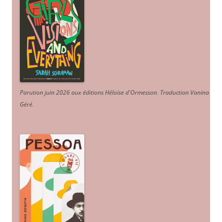
Parution juin 2026 aux éditions Héloïse d'Ormesson
.
Traduction Vanina
Géré
.