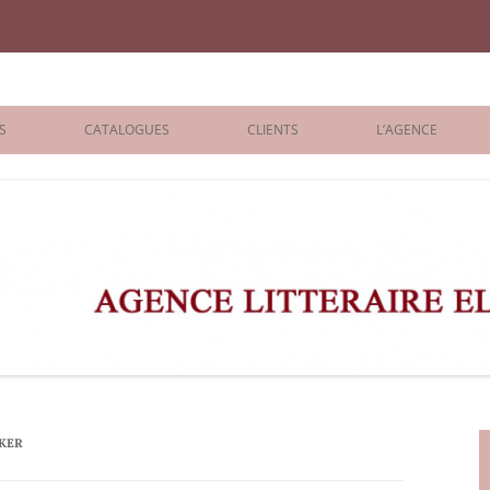
iane Benisti
S
CATALOGUES
CLIENTS
L’AGENCE
BOLOGNA 2026
ÉDITEURS
LONDON 2026
AGENTS
 BOOKS
ARCHIVES
R BOOKS
 GRADE
ADULT
EKER