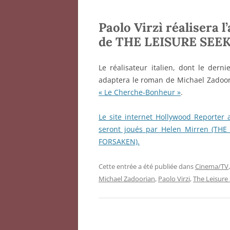
Paolo Virzì réalisera 
de THE LEISURE SEE
Le réalisateur italien, dont le dernie
adaptera le roman de Michael Zadoo
« Le Cherche-Bonheur »
.
Le site internet Hollywood Reporter
seront joués par Helen Mirren (TH
FORSAKEN).
Cette entrée a été publiée dans
Cinema/TV
Michael Zadoorian
,
Paolo Virzi
,
The Leisure