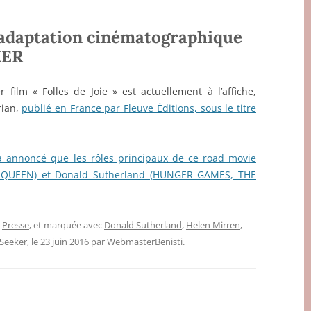
l’adaptation cinématographique
KER
r film « Folles de Joie » est actuellement à l’affiche,
rian,
publié en France par Fleuve Éditions, sous le titre
 a annoncé que les rôles principaux de ce road movie
E QUEEN) et Donald Sutherland (HUNGER GAMES, THE
,
Presse
, et marquée avec
Donald Sutherland
,
Helen Mirren
,
 Seeker
, le
23 juin 2016
par
WebmasterBenisti
.