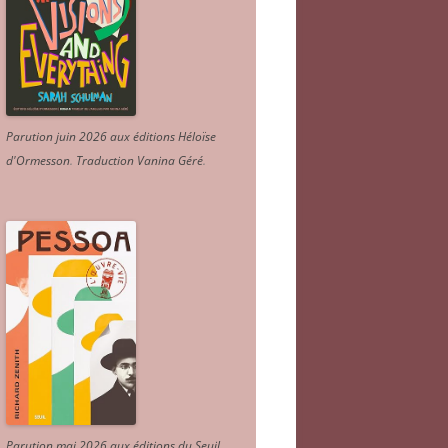
Parution juin 2026 aux éditions Héloïse
d'Ormesson
.
Traduction Vanina Géré
.
Parution mai 2026 aux éditions du Seuil.