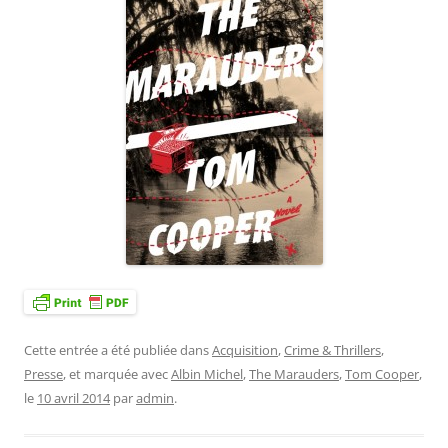
Cette entrée a été publiée dans
Acquisition
,
Crime & Thrillers
,
Presse
, et marquée avec
Albin Michel
,
The Marauders
,
Tom Cooper
,
le
10 avril 2014
par
admin
.