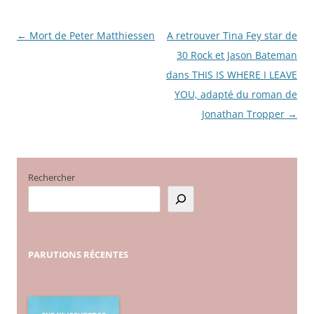
←
Mort de Peter Matthiessen
A retrouver Tina Fey star de
Navigation
30 Rock et Jason Bateman
des
dans THIS IS WHERE I LEAVE
articles
YOU, adapté du roman de
Jonathan Tropper
→
Rechercher
PARUTIONS
RÉCENTES