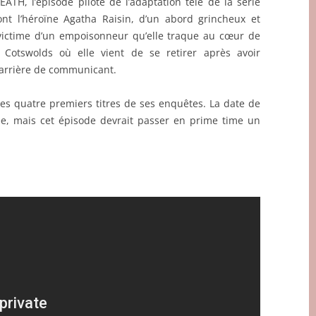
TH, l’épisode pilote de l’adaptation télé de la série
nt l’héroïne Agatha Raisin, d’un abord grincheux et
e victime d’un empoisonneur qu’elle traque au cœur de
s Cotswolds où elle vient de se retirer après avoir
carrière de communicant.
les quatre premiers titres de ses enquêtes. La date de
ée, mais cet épisode devrait passer en prime time un