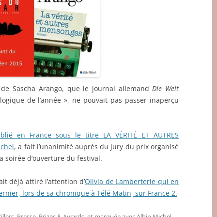
e Sascha Arango, que le journal allemand
Die Welt
hologique de l’année », ne pouvait pas passer inaperçu
blié en France sous le titre LA VÉRITÉ ET AUTRES
chel
, a fait l’unanimité auprès du jury du prix organisé
la soirée d’ouverture du festival.
déjà attiré l’attention d’
Olivia de Lamberterie qui en
ernier, lors de sa chronique à Télé Matin, sur France 2.
illers
,
Presse
,
Prizes & Awards
, et marquée avec
Albin Michel
,