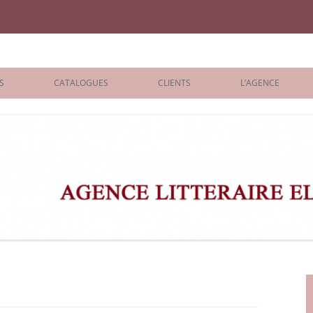
iane Benisti
S
CATALOGUES
CLIENTS
L’AGENCE
BOLOGNA 2026
ÉDITEURS
LONDON 2026
AGENTS
 BOOKS
ARCHIVES
R BOOKS
 GRADE
ADULT