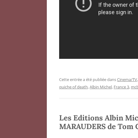
Cette entrée a été publiée dans
Cinema/TV
quiche of death
,
Albin Michel
,
France 3
,
mcb
Les Editions Albin Mi
MARAUDERS de Tom 