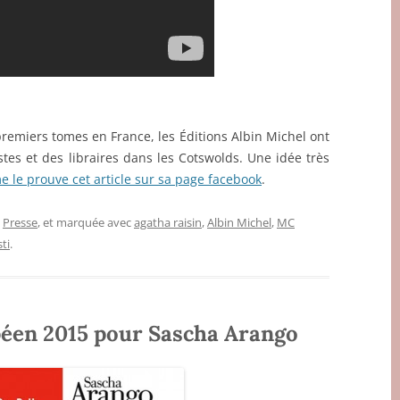
premiers tomes en France, les Éditions Albin Michel ont
tes et des libraires dans les Cotswolds. Une idée très
 le prouve cet article sur sa page facebook
.
,
Presse
, et marquée avec
agatha raisin
,
Albin Michel
,
MC
ti
.
péen 2015 pour Sascha Arango