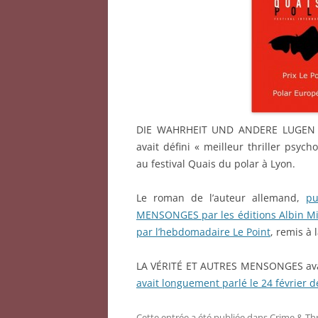
DIE WAHRHEIT UND ANDERE LUGEN d
avait défini « meilleur thriller psyc
au festival Quais du polar à Lyon.
Le roman de l’auteur allemand,
pu
MENSONGES par les éditions Albin Mi
par l’hebdomadaire Le Point
, remis à 
LA VÉRITÉ ET AUTRES MENSONGES avait 
avait longuement parlé le 24 février d
Cette entrée a été publiée dans
Crime & Thr