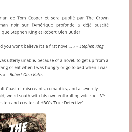
man de Tom Cooper et sera publié par The Crown
oman noir sur l’Amérique profonde a déjà suscité
l que Stephen King et Robert Olen Butler:
ou won’t believe it’s a first novel… » –
Stephen King
I was utterly unable, because of a novel, to get up from a
rang or eat when I was hungry or go to bed when I was
. » –
Robert Olen Butler
lf Coast of miscreants, romantics, and a severely
ld, weird south with his own enthralling voice. » –
Nic
eston and creator of HBO’s ‘True Detective’