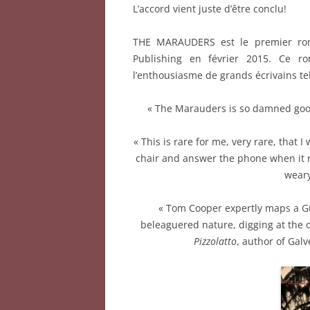
L’accord vient juste d’être conclu!
THE MARAUDERS est le premier ro
Publishing en février 2015. Ce r
l’enthousiasme de grands écrivains te
« The Marauders is so damned good y
« This is rare for me, very rare, that 
chair and answer the phone when it 
weary
« Tom Cooper expertly maps a Gu
beleaguered nature, digging at the o
Pizzolatto
, author of Galv