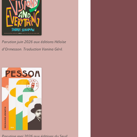
Parution juin 2026 aux éditions Héloïse
d'Ormesson
.
Traduction Vanina Géré
.
Parution mai 2026 aux éditions du Seuil.