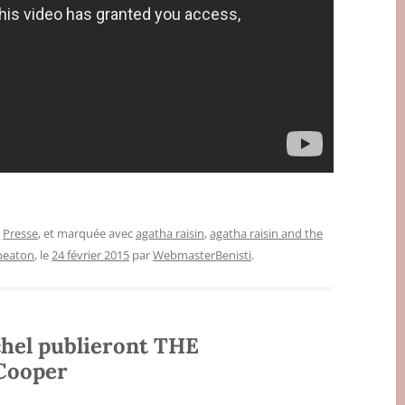
,
Presse
, et marquée avec
agatha raisin
,
agatha raisin and the
eaton
, le
24 février 2015
par
WebmasterBenisti
.
chel publieront THE
Cooper