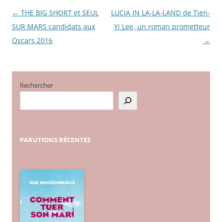
←
THE BIG SHORT et SEUL
LUCIA IN LA-LA-LAND de Tien-
Navigation
SUR MARS candidats aux
Yi Lee, un roman prometteur
des
Oscars 2016
→
articles
Rechercher
PARUTIONS
RÉCENTES