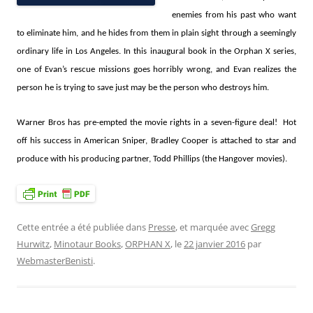
enemies from his past who want
to eliminate him, and he hides from them in plain sight through a seemingly
ordinary life in Los Angeles. In this inaugural book in the Orphan X series,
one of Evan’s rescue missions goes horribly wrong, and Evan realizes the
person he is trying to save just may be the person who destroys him.
Warner Bros has pre-empted the movie rights in a seven-figure deal! Hot
off his success in American Sniper, Bradley Cooper is attached to star and
produce with his producing partner, Todd Phillips (the Hangover movies).
Cette entrée a été publiée dans
Presse
, et marquée avec
Gregg
Hurwitz
,
Minotaur Books
,
ORPHAN X
, le
22 janvier 2016
par
WebmasterBenisti
.