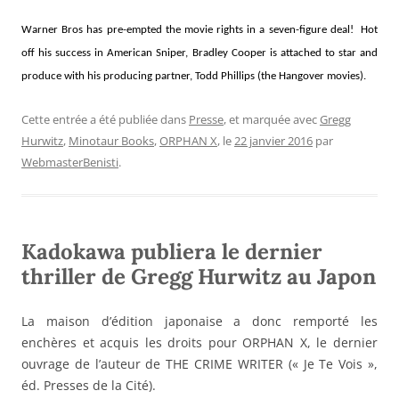
Warner Bros has pre-empted the movie rights in a seven-figure deal! Hot
off his success in American Sniper, Bradley Cooper is attached to star and
produce with his producing partner, Todd Phillips (the Hangover movies).
Cette entrée a été publiée dans
Presse
, et marquée avec
Gregg
Hurwitz
,
Minotaur Books
,
ORPHAN X
, le
22 janvier 2016
par
WebmasterBenisti
.
Kadokawa publiera le dernier
thriller de Gregg Hurwitz au Japon
La maison d’édition japonaise a donc remporté les
enchères et acquis les droits pour ORPHAN X, le dernier
ouvrage de l’auteur de THE CRIME WRITER (« Je Te Vois »,
éd. Presses de la Cité).