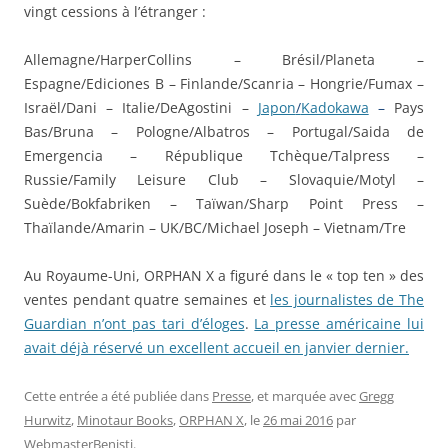
vingt cessions à l’étranger :
Allemagne/HarperCollins – Brésil/Planeta –
Espagne/Ediciones B – Finlande/Scanria – Hongrie/Fumax –
Israël/Dani – Italie/DeAgostini –
Japon
/
Kadokawa
–
Pays
Bas/Bruna – Pologne/Albatros – Portugal/Saida de
Emergencia – République Tchèque/Talpress –
Russie/Family Leisure Club – Slovaquie/Motyl –
Suède/Bokfabriken – Taïwan/Sharp Point Press –
Thaïlande/Amarin – UK/BC/Michael Joseph – Vietnam/Tre
Au Royaume-Uni, ORPHAN X a figuré dans le « top ten » des
ventes pendant quatre semaines et
les journalistes de The
Guardian n’ont pas tari d’éloges
.
La presse américaine lui
avait déjà réservé un excellent accueil en janvier dernier.
Cette entrée a été publiée dans
Presse
, et marquée avec
Gregg
Hurwitz
,
Minotaur Books
,
ORPHAN X
, le
26 mai 2016
par
WebmasterBenisti
.