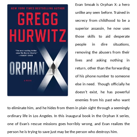
Evan Smoak is Orphan X: a hero
unlike any seen before. Trained in
secrecy from childhood to be a
superior assassin, he now uses
those skills to aid desperate
people in dire situations,
removing the abusers from their
lives and asking nothing in
return, other than the forwarding
of his phone number to someone
else in need. Though officially he
doesn’t exist, he has powerful
enemies from his past who want
to eliminate him, and he hides from them in plain sight through a seemingly
ordinary life in Los Angeles. In this inaugural book in the Orphan X series,
one of Evan’s rescue missions goes horribly wrong, and Evan realizes the
person he is trying to save just may be the person who destroys him.