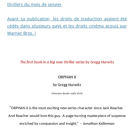
thrillers du mois de janvier
.
Avant sa publication, les droits de traduction avaient été
cédés dans plusieurs pays et les droits cinéma acquis par
Warner Bros. !
The first book in a big new thriller series by Gregg Hurwitz
ORPHAN X
by Gregg Hurwitz
Minotaur Books
, early 2016
“
ORPHAN X is the most exciting new series character since Jack Reacher.
And Reacher would love this guy. A page-turning masterpiece of suspense
enriched by compassion and insight.” –
Jonathan Kellerman