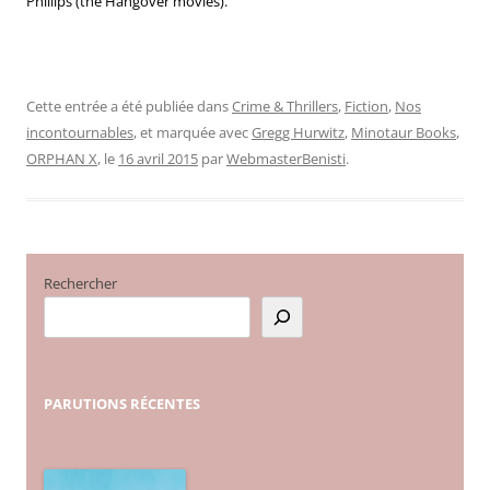
Phillips (the Hangover movies).
Cette entrée a été publiée dans
Crime & Thrillers
,
Fiction
,
Nos
incontournables
, et marquée avec
Gregg Hurwitz
,
Minotaur Books
,
ORPHAN X
, le
16 avril 2015
par
WebmasterBenisti
.
Rechercher
PARUTIONS
RÉCENTES