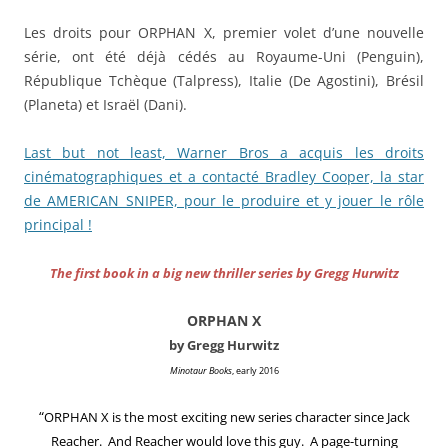
Les droits pour ORPHAN X, premier volet d’une nouvelle
série, ont été déjà cédés au Royaume-Uni (Penguin),
République Tchèque (Talpress), Italie (De Agostini), Brésil
(Planeta) et Israël (Dani).
Last but not least, Warner Bros a acquis les droits
cinématographiques et a contacté Bradley Cooper, la star
de AMERICAN SNIPER, pour le produire et y jouer le rôle
principal !
The first book in a big new thriller series by Gregg Hurwitz
ORPHAN X
by Gregg Hurwitz
Minotaur Books
, early 2016
“
ORPHAN X is the most exciting new series character since Jack
Reacher. And Reacher would love this guy. A page-turning