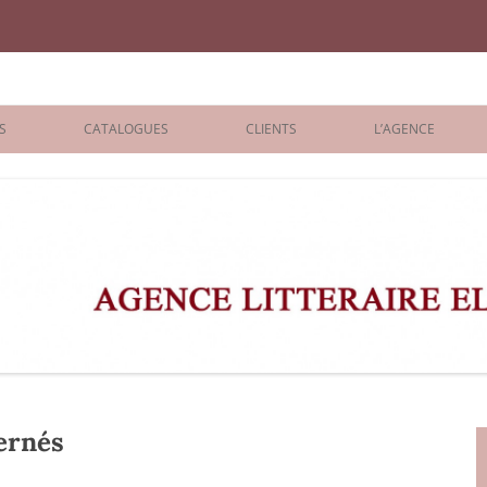
iane Benisti
S
CATALOGUES
CLIENTS
L’AGENCE
BOLOGNA 2026
ÉDITEURS
LONDON 2026
AGENTS
 BOOKS
ARCHIVES
R BOOKS
 GRADE
ADULT
cernés