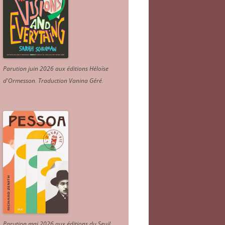
Parution juin 2026 aux éditions Héloïse
d'Ormesson
.
Traduction Vanina Géré
.
Parution mai 2026 aux éditions du Seuil.