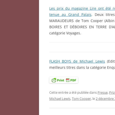
Les prix du magazine Lire ont été r
tenue au Grand Palais
. Deux titr
MARAUDEURS de Tom Cooper (Albin 
BOIRES ET DÉBOIRES EN TERRE D’A
catégorie Voyages.
FLASH BOYS de Michael Lewis
(Edit
meilleurs titres dans la catégorie Enq
Cette entrée a été publiée dans
Presse
,
Pri
Michael Lewis
,
Tom Cooper
, le
2 décembre 