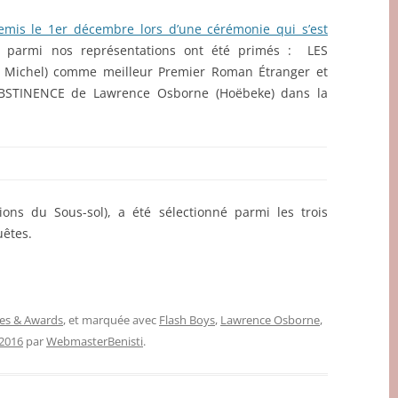
emis le 1er décembre lors d’une cérémonie qui s’est
es parmi nos représentations ont été primés : LES
Michel) comme meilleur Premier Roman Étranger et
BSTINENCE de Lawrence Osborne (Hoëbeke) dans la
ions du Sous-sol), a été sélectionné parmi les trois
uêtes.
zes & Awards
, et marquée avec
Flash Boys
,
Lawrence Osborne
,
2016
par
WebmasterBenisti
.