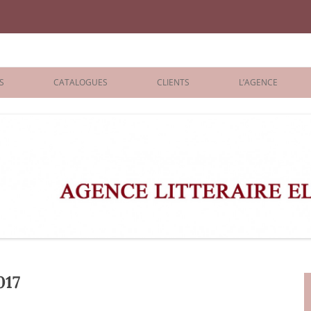
iane Benisti
S
CATALOGUES
CLIENTS
L’AGENCE
BOLOGNA 2026
ÉDITEURS
LONDON 2026
AGENTS
 BOOKS
ARCHIVES
R BOOKS
 GRADE
ADULT
017