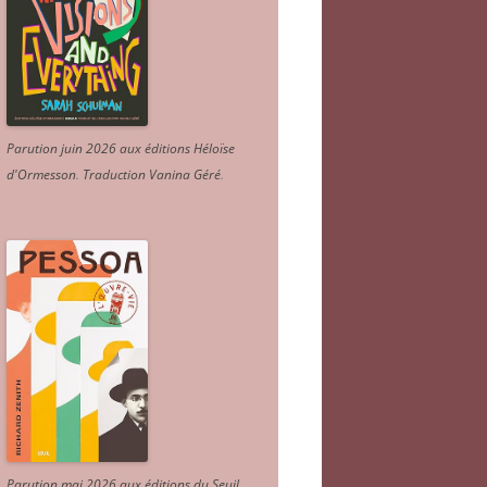
Parution juin 2026 aux éditions Héloïse
d'Ormesson
.
Traduction Vanina Géré
.
Parution mai 2026 aux éditions du Seuil.