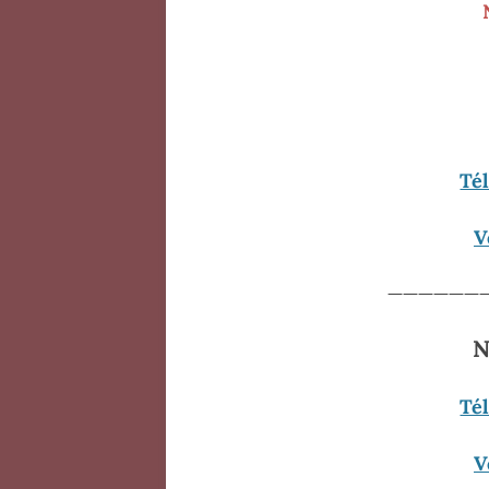
Té
V
——————
N
Té
V