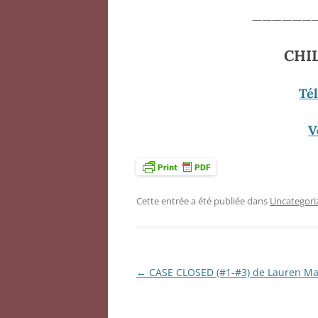
——————
CHI
Té
V
Cette entrée a été publiée dans
Uncategori
←
CASE CLOSED (#1-#3) de Lauren Ma
Navigation
des
articles