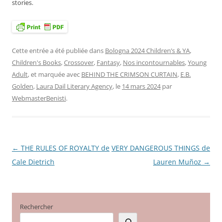
stories.
Cette entrée a été publiée dans
Bologna 2024 Children’s & YA
,
Children's Books
,
Crossover
,
Fantasy
,
Nos incontournables
,
Young
Adult
, et marquée avec
BEHIND THE CRIMSON CURTAIN
,
E.B.
Golden
,
Laura Dail Literary Agency
, le
14 mars 2024
par
WebmasterBenisti
.
←
THE RULES OF ROYALTY de
VERY DANGEROUS THINGS de
Navigation
Cale Dietrich
Lauren Muñoz
→
des
articles
Rechercher