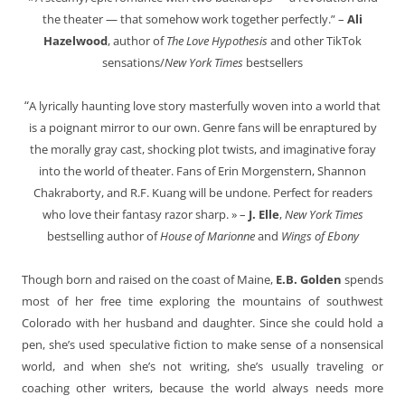
the theater — that somehow work together perfectly.” –
Ali
Hazelwood
, author of
The Love Hypothesis
and other TikTok
sensations/
New York Times
bestsellers
“
A lyrically haunting love story masterfully woven into a world that
is a poignant mirror to our own. Genre fans will be enraptured by
the morally gray cast, shocking plot twists, and imaginative foray
into the world of theater. Fans of Erin Morgenstern, Shannon
Chakraborty, and R.F. Kuang will be undone. Perfect for readers
who love their fantasy razor sharp. » –
J. Elle
,
New York Times
bestselling author of
House of Marionne
and
Wings of Ebony
Though born and raised on the coast of Maine,
E.B. Golden
spends
most of her free time exploring the mountains of southwest
Colorado with her husband and daughter. Since she could hold a
pen, she’s used speculative fiction to make sense of a nonsensical
world, and when she’s not writing, she’s usually traveling or
coaching other writers, because the world always needs more