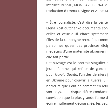
intitulée RUSSIE, MON PAYS BIEN-AIME
traduction d’Emma Lavigne et Anne-Ma
« Être journaliste, c’est dire la véri
Elena Kostioutchenko documente son p
celles et ceux qu’il efface systéma
filles de la campagne recrutées comme
personnes queer des provinces éloig
médecins d’une maternité ukrainienne 
elle fait partie.
Cet ouvrage est le portrait singulier 
jeune femme qui refuse de garder l
pour
Novaïa Gazeta
, l’un des dernier
en Ukraine pour couvrir la guerre. El
horreurs que Poutine commet en leur 
son pays, elle risque d’être condamn
conviction que la plus grande forme d’
écrire, nullement découragée, les yeu