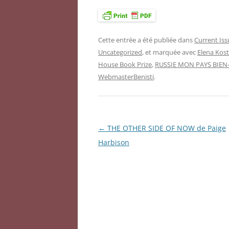
Cette entrée a été publiée dans
Current Iss
Uncategorized
, et marquée avec
Elena Kos
House Book Prize
,
RUSSIE MON PAYS BIEN
WebmasterBenisti
.
←
THE OTHER SIDE OF NOW de Paige
Navigation
Harbison
des
articles