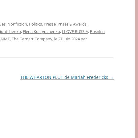
ues
,
Nonfiction
,
Politics
,
Presse
,
Prizes & Awards
,
tioutchenko
,
Elena Kostyuchenko
,
I LOVE RUSSIA
,
Pushkin
-AIME
,
The Gernert Company
, le
21 juin 2024
par
THE WHARTON PLOT de Mariah Fredericks
→