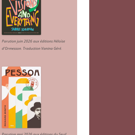
Parution juin 2026 aux éditions Héloïse
d'Ormesson
.
Traduction Vanina Géré
.
Parution mai 2026 aux éditions du Seuil.