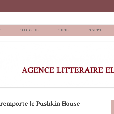
iane Benisti
S
CATALOGUES
CLIENTS
L’AGENCE
BOLOGNA 2026
ÉDITEURS
LONDON 2026
AGENTS
 BOOKS
ARCHIVES
R BOOKS
 GRADE
ADULT
 remporte le Pushkin House