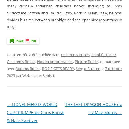
many critically acclaimed children’s books, including
NO! Said
Custard the Squirrel
and
The Real Story
. Born in Milan, Italy, he now
divides his time between Brooklyn and the Apennine Mountains in
Italy.
Cette entrée a été publiée dans
Children's Books
,
Frankfurt 2025
Children's Books
,
Nos incontournables
,
Picture Books
, et marquée
avec
Abrams Books
,
ROSIE GETS READY
,
Sergio Ruzzier
, le
7 octobre
2025
par
WebmasterBenisti
.
←
LIONEL MESSI’S WORLD
THE LAST DRAGON HOUSE de
Navigation
CUP TRIUMPH de Chris Barish
Liv Mae Morris
→
des
& Nate Sweitzer
articles