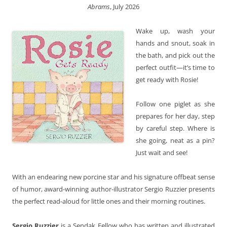
Abrams
, July 2026
Wake up, wash your
hands and snout, soak in
the bath, and pick out the
perfect outfit—it’s time to
get ready with Rosie!
Follow one piglet as she
prepares for her day, step
by careful step. Where is
she going, neat as a pin?
Just wait and see!
With an endearing new porcine star and his signature offbeat sense
of humor, award-winning author-illustrator Sergio Ruzzier presents
the perfect read-aloud for little ones and their morning routines.
Sergio Ruzzier
is a Sendak Fellow who has written and illustrated