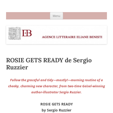
Aller
au
Agence littéraire Eliane Benisti
contenu
Menu
ROSIE GETS READY de Sergio
Ruzzier
Follow the graceful and tidy—mostly!—morning routine of a
cheeky, charming new character, from two-time Geisel-winning
author-illustrator Sergio Ruzzier.
ROSIE GETS READY
by Sergio Ruzzier