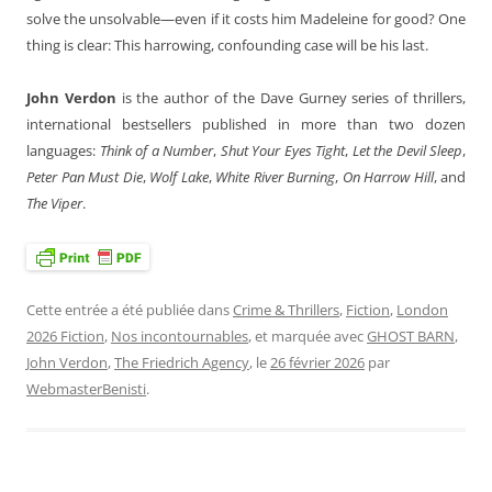
solve the unsolvable—even if it costs him Madeleine for good? One
thing is clear: This harrowing, confounding case will be his last.
John Verdon
is the author of the Dave Gurney series of thrillers,
international bestsellers published in more than two dozen
languages:
Think of a Number
,
Shut Your Eyes Tight
,
Let the Devil Sleep
,
Peter Pan Must Die
,
Wolf Lake
,
White River Burning
,
On Harrow Hill
, and
The Viper
.
Cette entrée a été publiée dans
Crime & Thrillers
,
Fiction
,
London
2026 Fiction
,
Nos incontournables
, et marquée avec
GHOST BARN
,
John Verdon
,
The Friedrich Agency
, le
26 février 2026
par
WebmasterBenisti
.