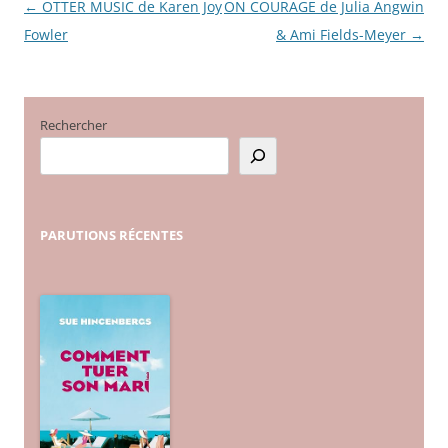
←
OTTER MUSIC de Karen Joy
ON COURAGE de Julia Angwin
Navigation
Fowler
& Ami Fields-Meyer
→
des
articles
Rechercher
PARUTIONS
RÉCENTES