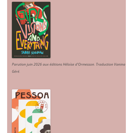
Parution juin 2026 aux éditions Héloïse d'Ormesson
.
Traduction Vanina
Géré
.