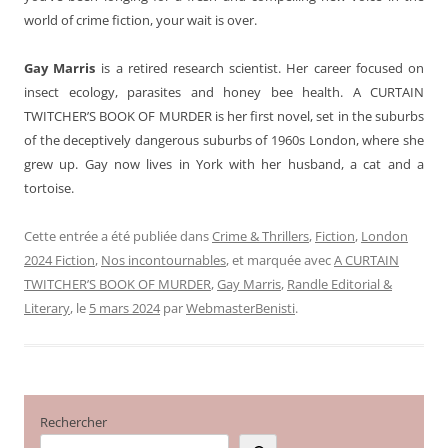
world of crime fiction, your wait is over.
Gay Marris
is a retired research scientist. Her career focused on
insect ecology, parasites and honey bee health. A CURTAIN
TWITCHER’S BOOK OF MURDER is her first novel, set in the suburbs
of the deceptively dangerous suburbs of 1960s London, where she
grew up. Gay now lives in York with her husband, a cat and a
tortoise.
Cette entrée a été publiée dans
Crime & Thrillers
,
Fiction
,
London
2024 Fiction
,
Nos incontournables
, et marquée avec
A CURTAIN
TWITCHER’S BOOK OF MURDER
,
Gay Marris
,
Randle Editorial &
Literary
, le
5 mars 2024
par
WebmasterBenisti
.
Rechercher