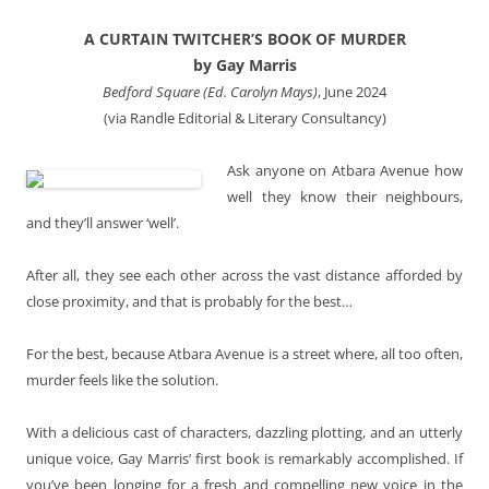
A CURTAIN TWITCHER’S BOOK OF MURDER
by Gay Marris
Bedford Square (Ed. Carolyn Mays)
, June 2024
(via Randle Editorial & Literary Consultancy)
Ask anyone on Atbara Avenue how
well they know their neighbours,
and they’ll answer ‘well’.
After all, they see each other across the vast distance afforded by
close proximity, and that is probably for the best…
For the best, because Atbara Avenue is a street where, all too often,
murder feels like the solution.
With a delicious cast of characters, dazzling plotting, and an utterly
unique voice, Gay Marris’ first book is remarkably accomplished. If
you’ve been longing for a fresh and compelling new voice in the