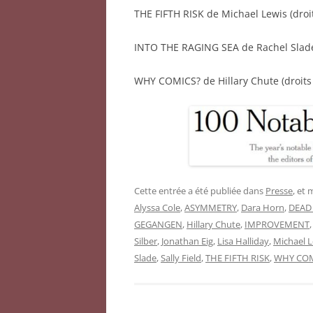
THE FIFTH RISK de Michael Lewis (droi
INTO THE RAGING SEA de Rachel Slade 
WHY COMICS? de Hillary Chute (droits
Cette entrée a été publiée dans
Presse
, et
Alyssa Cole
,
ASYMMETRY
,
Dara Horn
,
DEAD
GEGANGEN
,
Hillary Chute
,
IMPROVEMENT
Silber
,
Jonathan Eig
,
Lisa Halliday
,
Michael L
Slade
,
Sally Field
,
THE FIFTH RISK
,
WHY COM