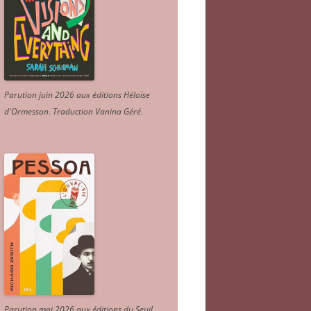
Parution juin 2026 aux éditions Héloïse
d'Ormesson
.
Traduction Vanina Géré
.
Parution mai 2026 aux éditions du Seuil.