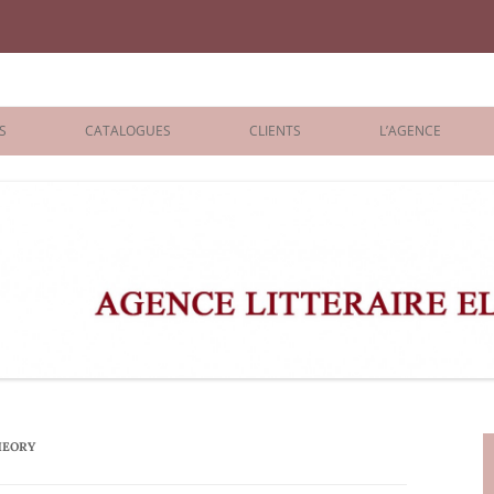
iane Benisti
S
CATALOGUES
CLIENTS
L’AGENCE
BOLOGNA 2026
ÉDITEURS
LONDON 2026
AGENTS
 BOOKS
ARCHIVES
R BOOKS
 GRADE
ADULT
HEORY