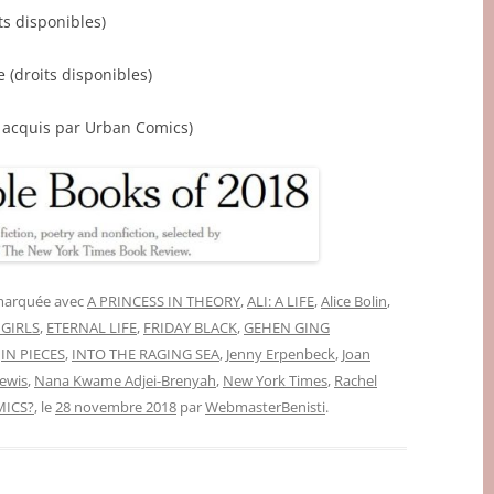
ts disponibles)
(droits disponibles)
 acquis par Urban Comics)
 marquée avec
A PRINCESS IN THEORY
,
ALI: A LIFE
,
Alice Bolin
,
 GIRLS
,
ETERNAL LIFE
,
FRIDAY BLACK
,
GEHEN GING
,
IN PIECES
,
INTO THE RAGING SEA
,
Jenny Erpenbeck
,
Joan
ewis
,
Nana Kwame Adjei-Brenyah
,
New York Times
,
Rachel
ICS?
, le
28 novembre 2018
par
WebmasterBenisti
.