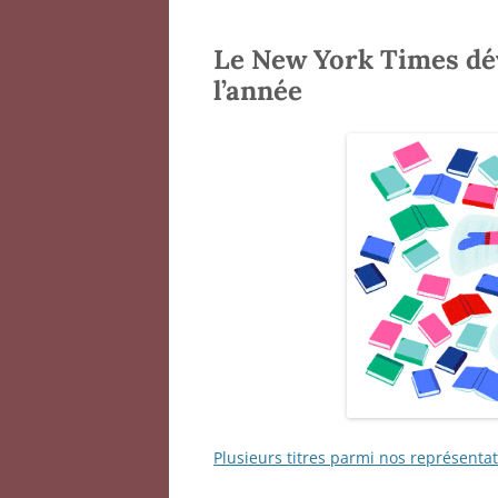
Le New York Times dévo
l’année
Plusieurs titres parmi nos représentat