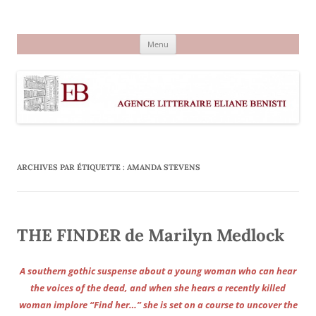
Aller
au
Agence littéraire Eliane Benisti
contenu
Menu
ARCHIVES PAR ÉTIQUETTE :
AMANDA STEVENS
THE FINDER de Marilyn Medlock
A southern gothic suspense about a young woman who can hear
the voices of the dead, and when she hears a recently killed
woman implore “Find her…” she is set on a course to uncover the