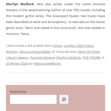
Marilyn Medlock
, who also writes under the name Amanda
Stevens, is the award-winning author of over fifty novels, including
the modern gothic series, The Graveyard Queen. Her books have
been described as eerie and atmospheric, “a new take on the classic
ghost story.” Born and raised in the rural south, she now resides in
Houston, Texas.
Cette entrée a été publiée dans
Fiction
,
London 2026 Fiction
,
Mystery
,
Nos incontournables
, et marquée avec
Aaron M. Priest
Literary Agency
,
Amanda Stevens
,
Marilyn Medlock
,
THE FINDER
, le
20 février 2026
par
WebmasterBenisti
.
Rechercher