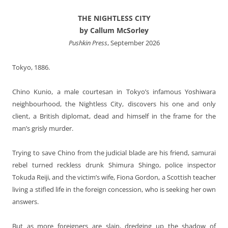
THE NIGHTLESS CITY
by Callum McSorley
Pushkin Press
, September 2026
Tokyo, 1886.
Chino Kunio, a male courtesan in Tokyo’s infamous Yoshiwara
neighbourhood, the Nightless City, discovers his one and only
client, a British diplomat, dead and himself in the frame for the
man’s grisly murder.
Trying to save Chino from the judicial blade are his friend, samurai
rebel turned reckless drunk Shimura Shingo, police inspector
Tokuda Reiji, and the victim’s wife, Fiona Gordon, a Scottish teacher
living a stifled life in the foreign concession, who is seeking her own
answers.
But as more foreigners are slain, dredging up the shadow of