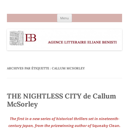
Aller
au
Agence littéraire Eliane Benisti
contenu
Menu
ARCHIVES PAR ÉTIQUETTE :
CALLUM MCSORLEY
THE NIGHTLESS CITY de Callum
McSorley
The first in a new series of historical thrillers set in nineteenth-
century Japan, from the prizewinning author of
Squeaky Clean
.