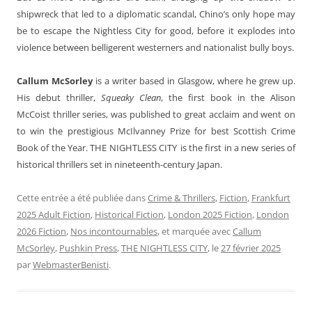
shipwreck that led to a diplomatic scandal, Chino’s only hope may
be to escape the Nightless City for good, before it explodes into
violence between belligerent westerners and nationalist bully boys.
Callum McSorley
is a writer based in Glasgow, where he grew up.
His debut thriller,
Squeaky Clean
, the first book in the Alison
McCoist thriller series, was published to great acclaim and went on
to win the prestigious McIlvanney Prize for best Scottish Crime
Book of the Year. THE NIGHTLESS CITY
is the first in a new series of
historical thrillers set in nineteenth-century Japan.
Cette entrée a été publiée dans
Crime & Thrillers
,
Fiction
,
Frankfurt
2025 Adult Fiction
,
Historical Fiction
,
London 2025 Fiction
,
London
2026 Fiction
,
Nos incontournables
, et marquée avec
Callum
McSorley
,
Pushkin Press
,
THE NIGHTLESS CITY
, le
27 février 2025
par
WebmasterBenisti
.