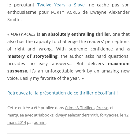
le percutant
Twelve Years a Slave
, ne cache pas son
enthousiasme pour FORTY ACRES de Dwayne Alexander
Smith :
«
FORTY ACRES
is
an absolutely enthralling thriller
, one that
also has the capacity to challenge the readers’ perceptions
of right and wrong. With supreme confidence and
a
mastery of storytelling
, the author asks hard questions,
provides no easy answers… But delivers
maximum
suspense.
It’s an unforgettable work by an amazing new
voice. Easily my favorite of the year. »
Retrouvez ici la présentation de ce thriller décoiffant !
Cette entrée a été publiée dans
Crime & Thrillers
,
Presse
, et
marquée avec
atriabooks
,
dwaynealexandersmith
,
fortyacres
, le
12
mars 2014
par
admin
.