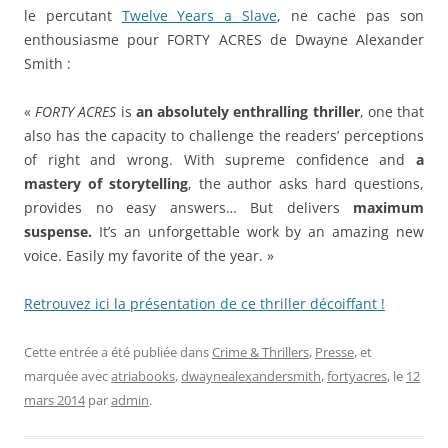
le percutant
Twelve Years a Slave
, ne cache pas son
enthousiasme pour FORTY ACRES de Dwayne Alexander
Smith :
«
FORTY ACRES
is
an absolutely enthralling thriller
, one that
also has the capacity to challenge the readers’ perceptions
of right and wrong. With supreme confidence and
a
mastery of storytelling
, the author asks hard questions,
provides no easy answers… But delivers
maximum
suspense.
It’s an unforgettable work by an amazing new
voice. Easily my favorite of the year. »
Retrouvez ici la présentation de ce thriller décoiffant !
Cette entrée a été publiée dans
Crime & Thrillers
,
Presse
, et
marquée avec
atriabooks
,
dwaynealexandersmith
,
fortyacres
, le
12
mars 2014
par
admin
.