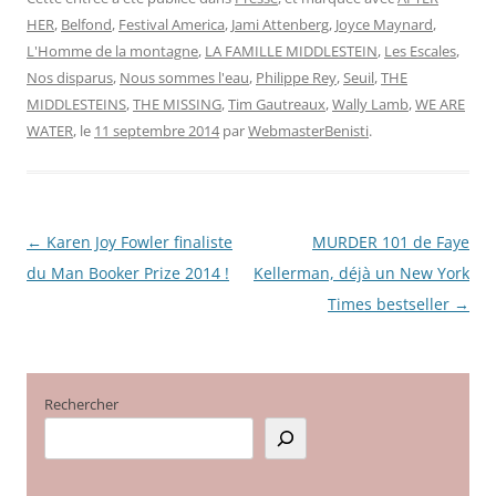
HER
,
Belfond
,
Festival America
,
Jami Attenberg
,
Joyce Maynard
,
L'Homme de la montagne
,
LA FAMILLE MIDDLESTEIN
,
Les Escales
,
Nos disparus
,
Nous sommes l'eau
,
Philippe Rey
,
Seuil
,
THE
MIDDLESTEINS
,
THE MISSING
,
Tim Gautreaux
,
Wally Lamb
,
WE ARE
WATER
, le
11 septembre 2014
par
WebmasterBenisti
.
←
Karen Joy Fowler finaliste
MURDER 101 de Faye
Navigation
du Man Booker Prize 2014 !
Kellerman, déjà un New York
des
Times bestseller
→
articles
Rechercher