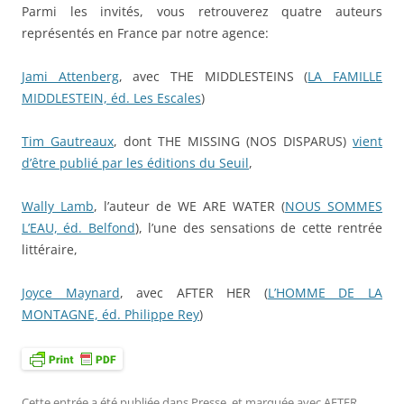
Parmi les invités, vous retrouverez quatre auteurs
représentés en France par notre agence:
Jami Attenberg
, avec THE MIDDLESTEINS (
LA FAMILLE
MIDDLESTEIN, éd. Les Escales
)
Tim Gautreaux
, dont THE MISSING (NOS DISPARUS)
vient
d’être publié par les éditions du Seuil
,
Wally Lamb
, l’auteur de WE ARE WATER (
NOUS SOMMES
L’EAU, éd. Belfond
), l’une des sensations de cette rentrée
littéraire,
Joyce Maynard
, avec AFTER HER (
L’HOMME DE LA
MONTAGNE, éd. Philippe Rey
)
Cette entrée a été publiée dans
Presse
, et marquée avec
AFTER