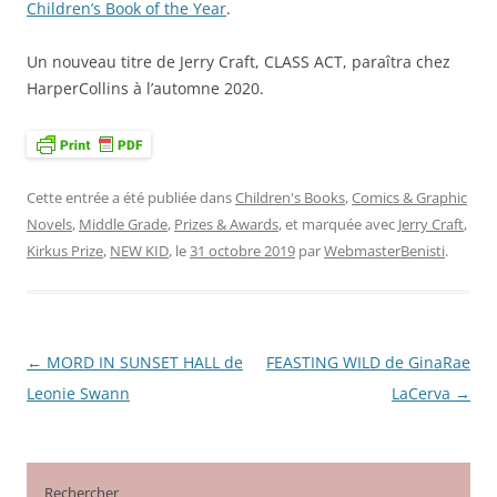
Children’s Book of the Year
.
Un nouveau titre de Jerry Craft, CLASS ACT, paraîtra chez
HarperCollins à l’automne 2020.
Cette entrée a été publiée dans
Children's Books
,
Comics & Graphic
Novels
,
Middle Grade
,
Prizes & Awards
, et marquée avec
Jerry Craft
,
Kirkus Prize
,
NEW KID
, le
31 octobre 2019
par
WebmasterBenisti
.
←
MORD IN SUNSET HALL de
FEASTING WILD de GinaRae
Navigation
Leonie Swann
LaCerva
→
des
articles
Rechercher