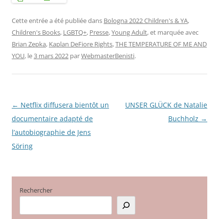
Cette entrée a été publiée dans
Bologna 2022 Children's & YA
,
Children's Books
,
LGBTQ+
,
Presse
,
Young Adult
, et marquée avec
Brian Zepka
,
Kaplan DeFiore Rights
,
THE TEMPERATURE OF ME AND
YOU
, le
3 mars 2022
par
WebmasterBenisti
.
←
Netflix diffusera bientôt un
UNSER GLÜCK de Natalie
Navigation
documentaire adapté de
Buchholz
→
des
l’autobiographie de Jens
articles
Söring
Rechercher