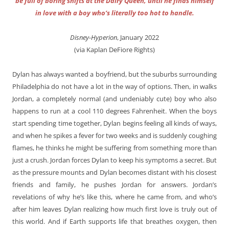
be full of boring shifts at the Dairy Queen, until he finds himself
in love with a boy who’s literally too hot to handle.
Disney-Hyperion
, January 2022
(via Kaplan DeFiore Rights)
Dylan has always wanted a boyfriend, but the suburbs surrounding
Philadelphia do not have a lot in the way of options. Then, in walks
Jordan, a completely normal (and undeniably cute) boy who also
happens to run at a cool 110 degrees Fahrenheit. When the boys
start spending time together, Dylan begins feeling all kinds of ways,
and when he spikes a fever for two weeks and is suddenly coughing
flames, he thinks he might be suffering from something more than
just a crush. Jordan forces Dylan to keep his symptoms a secret. But
as the pressure mounts and Dylan becomes distant with his closest
friends and family, he pushes Jordan for answers. Jordan’s
revelations of why he’s like this, where he came from, and who’s
after him leaves Dylan realizing how much first love is truly out of
this world. And if Earth supports life that breathes oxygen, then