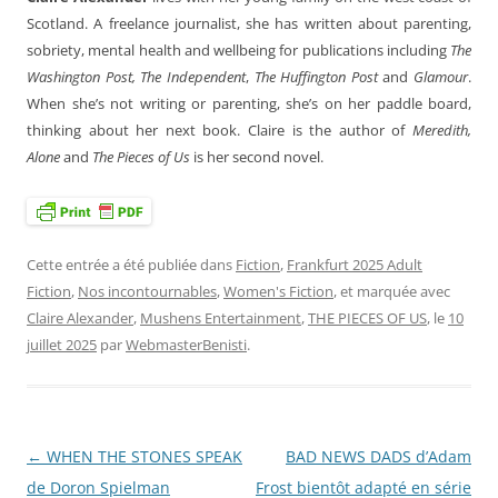
Scotland. A freelance journalist, she has written about parenting,
sobriety, mental health and wellbeing for publications including
The
Washington Post,
The Independent
,
The Huffington Post
and
Glamour
.
When she’s not writing or parenting, she’s on her paddle board,
thinking about her next book. Claire is the author of
Meredith,
Alone
and
The Pieces of Us
is her second novel.
Cette entrée a été publiée dans
Fiction
,
Frankfurt 2025 Adult
Fiction
,
Nos incontournables
,
Women's Fiction
, et marquée avec
Claire Alexander
,
Mushens Entertainment
,
THE PIECES OF US
, le
10
juillet 2025
par
WebmasterBenisti
.
←
WHEN THE STONES SPEAK
BAD NEWS DADS d’Adam
Navigation
de Doron Spielman
Frost bientôt adapté en série
des