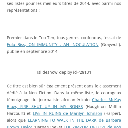
ses listes pour les meilleurs titres de 2014, avec parmi nos
représentations :
Premier dans le Top Ten, tous genres confondus, l’essai de
Eula Biss, ON IMMUNITY : AN INOCULATION
(Graywolf),
publié en septembre 2014.
[slideshow_deploy id=’2813′]
Ce titre est bien sûr également présent dans le classement
dédié à la Non Fiction. Dans la même liste, le courageux
témoignage du journaliste afro-américain
Charles McKay
Blow, FIRE SHUT UP IN MY BONES
(Houghton Mifflin
Harcourt) et
LIVE IN RUINS de Marilyn Johnson
(Harper),
alors que
LEARNING TO WALK IN THE DARK de Barbara
Brown Taylor
(HarperOne) et
THE ZIMZUM OF LOVE de Rob