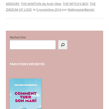
MEMORY
,
THE MARTIAN de Andy Weir
,
THE WITCH’S BOY
,
THE
ZIMZUM OF LOVE
, le
5 novembre 2014
par
WebmasterBenisti
.
Rechercher
PARUTIONS
RÉCENTES