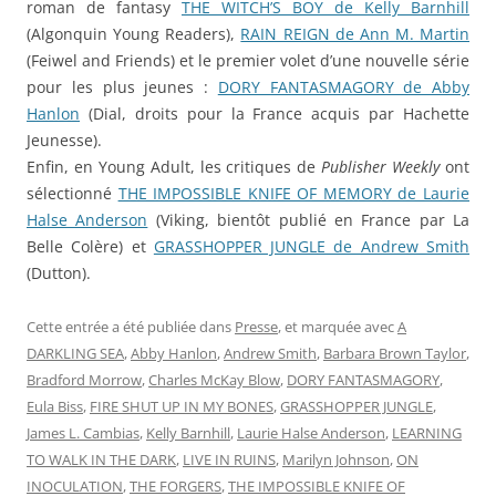
roman de fantasy
THE WITCH’S BOY de Kelly Barnhill
(Algonquin Young Readers),
RAIN REIGN de Ann M. Martin
(Feiwel and Friends) et le premier volet d’une nouvelle série
pour les plus jeunes :
DORY FANTASMAGORY de Abby
Hanlon
(Dial, droits pour la France acquis par Hachette
Jeunesse).
Enfin, en Young Adult, les critiques de
Publisher Weekly
ont
sélectionné
THE IMPOSSIBLE KNIFE OF MEMORY de Laurie
Halse Anderson
(Viking, bientôt publié en France par La
Belle Colère) et
GRASSHOPPER JUNGLE de Andrew Smith
(Dutton).
Cette entrée a été publiée dans
Presse
, et marquée avec
A
DARKLING SEA
,
Abby Hanlon
,
Andrew Smith
,
Barbara Brown Taylor
,
Bradford Morrow
,
Charles McKay Blow
,
DORY FANTASMAGORY
,
Eula Biss
,
FIRE SHUT UP IN MY BONES
,
GRASSHOPPER JUNGLE
,
James L. Cambias
,
Kelly Barnhill
,
Laurie Halse Anderson
,
LEARNING
TO WALK IN THE DARK
,
LIVE IN RUINS
,
Marilyn Johnson
,
ON
INOCULATION
,
THE FORGERS
,
THE IMPOSSIBLE KNIFE OF