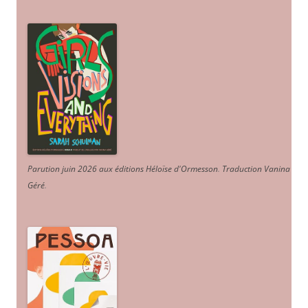
Parution juin 2026 aux éditions Héloïse d'Ormesson
.
Traduction Vanina
Géré
.