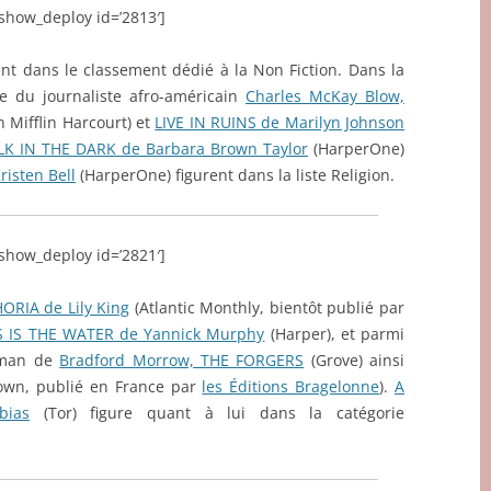
eshow_deploy id=’2813′]
ent dans le classement dédié à la Non Fiction. Dans la
e du journaliste afro-américain
Charles McKay Blow,
 Mifflin Harcourt) et
LIVE IN RUINS de Marilyn Johnson
K IN THE DARK de Barbara Brown Taylor
(HarperOne)
isten Bell
(HarperOne) figurent dans la liste Religion.
eshow_deploy id=’2821′]
ORIA de Lily King
(Atlantic Monthly, bientôt publié par
S IS THE WATER de Yannick Murphy
(Harper), et parmi
roman de
Bradford Morrow, THE FORGERS
(Grove) ainsi
own, publié en France par
les Éditions Bragelonne
).
A
bias
(Tor) figure quant à lui dans la catégorie