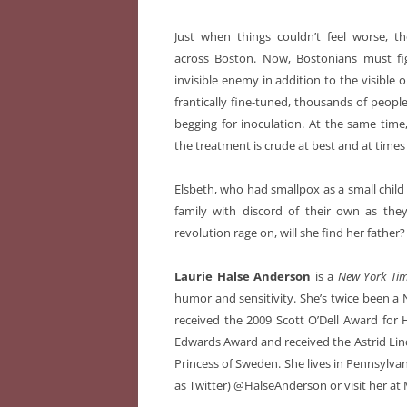
Just when things couldn’t feel worse, 
across Boston. Now, Bostonians must figh
invisible enemy in addition to the visible 
frantically fine-tuned, thousands of peopl
begging for inoculation. At the same time,
the treatment is crude at best and at times
Elsbeth, who had smallpox as a small child
family with discord of their own as the
revolution rage on, will she find her father?
Laurie Halse Anderson
is a
New York Ti
humor and sensitivity. She’s twice been a 
received the 2009 Scott O’Dell Award for H
Edwards Award and received the Astrid Li
Princess of Sweden. She lives in Pennsylva
as Twitter) @HalseAnderson or visit her