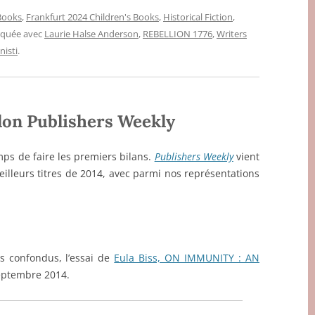
 Books
,
Frankfurt 2024 Children's Books
,
Historical Fiction
,
rquée avec
Laurie Halse Anderson
,
REBELLION 1776
,
Writers
isti
.
elon Publishers Weekly
emps de faire les premiers bilans.
Publishers Weekly
vient
meilleurs titres de 2014, avec parmi nos représentations
s confondus, l’essai de
Eula Biss, ON IMMUNITY : AN
septembre 2014.