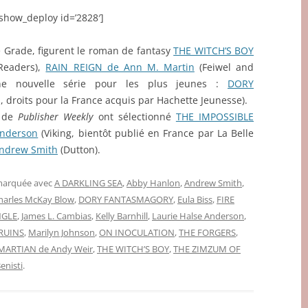
eshow_deploy id=’2828′]
e Grade, figurent le roman de fantasy
THE WITCH’S BOY
Readers),
RAIN REIGN de Ann M. Martin
(Feiwel and
une nouvelle série pour les plus jeunes :
DORY
l, droits pour la France acquis par Hachette Jeunesse).
s de
Publisher Weekly
ont sélectionné
THE IMPOSSIBLE
Anderson
(Viking, bientôt publié en France par La Belle
ndrew Smith
(Dutton).
 marquée avec
A DARKLING SEA
,
Abby Hanlon
,
Andrew Smith
,
harles McKay Blow
,
DORY FANTASMAGORY
,
Eula Biss
,
FIRE
NGLE
,
James L. Cambias
,
Kelly Barnhill
,
Laurie Halse Anderson
,
 RUINS
,
Marilyn Johnson
,
ON INOCULATION
,
THE FORGERS
,
MARTIAN de Andy Weir
,
THE WITCH’S BOY
,
THE ZIMZUM OF
nisti
.