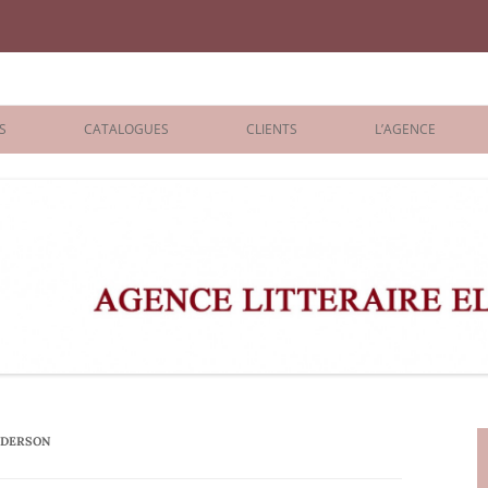
iane Benisti
S
CATALOGUES
CLIENTS
L’AGENCE
BOLOGNA 2026
ÉDITEURS
LONDON 2026
AGENTS
 BOOKS
ARCHIVES
R BOOKS
 GRADE
ADULT
NDERSON