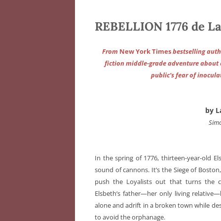
REBELLION 1776 de La
From
New York Times
bestselling auth
fiction middle-grade adventure about a
public’s fear of inocul
by L
Simo
In the spring of 1776, thirteen-year-old 
sound of cannons. It’s the Siege of Boston,
push the Loyalists out that turns the c
Elsbeth’s father—her only living relative
alone and adrift in a broken town while d
to avoid the orphanage.