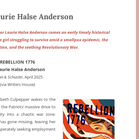
urie Halse Anderson
or Laurie Halse Anderson comes an eerily timely historical
 girl struggling to survive amid a smallpox epidemic, the
ation, and the seething Revolutionary War.
REBELLION 1776
aurie Halse Anderson
n & Schuster
, April 2025
(via Writers House)
Elsbeth Culpepper wakes to the
 the Patriots’ massive drive to
ity into a chaotic war zone.
—has gone missing, leaving her
esperately seeking employment