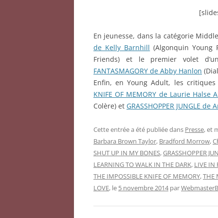
[slid
En jeunesse, dans la catégorie Middl
de Kelly Barnhill
(Algonquin Young 
Friends) et le premier volet d’
FANTASMAGORY de Abby Hanlon
(Dia
Enfin, en Young Adult, les critique
KNIFE OF MEMORY de Laurie Halse 
Colère) et
GRASSHOPPER JUNGLE de A
Cette entrée a été publiée dans
Presse
, et
Barbara Brown Taylor
,
Bradford Morrow
,
C
SHUT UP IN MY BONES
,
GRASSHOPPER JU
LEARNING TO WALK IN THE DARK
,
LIVE IN
THE IMPOSSIBLE KNIFE OF MEMORY
,
THE 
LOVE
, le
5 novembre 2014
par
WebmasterBe