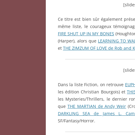
[slid
Ce titre est bien sûr également prés
même liste, le courageux témoignag
FIRE SHUT UP IN MY BONES
(Houghton
(Harper), alors que
LEARNING TO WAL
et
THE ZIMZUM OF LOVE de Rob and Kr
[slid
Dans la liste Fiction, on retrouve
EUPH
les édition Christian Bourgois) et
THI
les Mysteries/Thrillers, le dernier 
que
THE MARTIAN de Andy Weir
(Cr
DARKLING SEA de James L. Cam
SF/Fantasy/Horror.