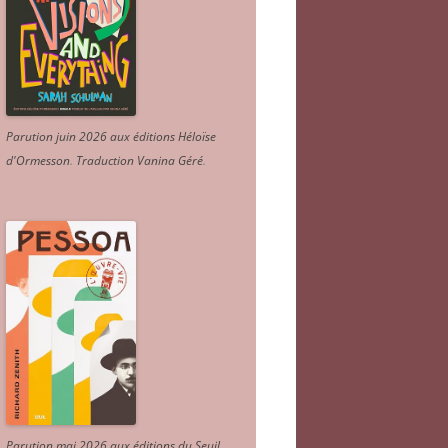
Parution juin 2026 aux éditions Héloïse
d'Ormesson
.
Traduction Vanina Géré
.
Parution mai 2026 aux éditions du Seuil.