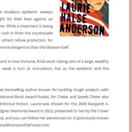
the smallpox epidemic sweeps
t for their lives against an
one. While a treatment is being
e rush in from the countryside
 others refuse protection, for
 more dangerous than the disease itself.
 and is now immune, finds work taking care of a large, wealthy
y await a turn at inoculation, but as the epidemic and the
mes
bestselling author known for tackling tough subjects with
National Book Award finalist, for
Chains
and
Speak
;
Chains
also
istorical Fiction. Laurie was chosen for the 2009 Margaret A.
ndgren Memorial Award in 2023, presented to her by the Crown
nia, and you can follow her adventures on X (previously known
 at MadWomanintheForest.com