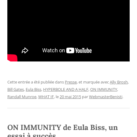
Cette entrée a été publiée dans
Presse
, et marquée avec
Ally Brosh
,
Bill Gates
,
Eula Biss
,
HYPERBOLE AND A HALF
,
ON IMMUNITY
,
Randall Munroe
,
WHAT IF
, le
20 mai 2015
par
WebmasterBenisti
.
ON IMMUNITY de Eula Biss, un
essai à succès