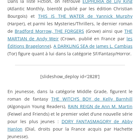
Dans la liste Fiction, on retrouve
EUPHORIA de Lily King
(Atlantic Monthly, bientôt publié par les édition Christian
Bourgois) et
THIS IS THE WATER de Yannick Murphy
(Harper), et parmi les Mysteries/Thrillers, le dernier roman
de
Bradford Morrow, THE FORGERS
(Grove) ainsi que
THE
MARTIAN de Andy Weir
(Crown, publié en France par
les
Éditions Bragelonne
).
A DARKLING SEA de James L. Cambias
(Tor) figure quant à lui dans la catégorie SF/Fantasy/Horror.
[slideshow_deploy id=’2828′]
En jeunesse, dans la catégorie Middle Grade, figurent le
roman de fantasy
THE WITCH’S BOY de Kelly Barnhill
(Algonquin Young Readers),
RAIN REIGN de Ann M. Martin
(Feiwel and Friends) et le premier volet d’une nouvelle série
pour les plus jeunes :
DORY FANTASMAGORY de Abby
Hanlon
(Dial, droits pour la France acquis par Hachette
Jeunesse).