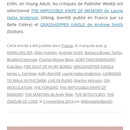
Enfin, en Young Adult, les critiques de
Publisher Weekly
ont
sélectionné
THE IMPOSSIBLE KNIFE OF MEMORY de Laurie
Halse Anderson
(Viking, bientôt publié en France par La
Belle Colère) et
GRASSHOPPER JUNGLE de Andrew Smith
(Dutton).
Cette entrée a été publiée dans
Presse
, et marquée avec
A
DARKLING SEA
,
Abby Hanlon
,
Andrew Smith
,
Barbara Brown Taylor
,
Bradford Morrow
,
Charles McKay Blow
,
DORY FANTASMAGORY
,
Eula Biss
,
FIRE SHUT UP IN MY BONES
,
GRASSHOPPER JUNGLE
,
James L. Cambias
,
Kelly Barnhill
,
Laurie Halse Anderson
,
LEARNING
TO WALK IN THE DARK
,
LIVE IN RUINS
,
Marilyn Johnson
,
ON
INOCULATION
,
THE FORGERS
,
THE IMPOSSIBLE KNIFE OF
MEMORY
,
THE MARTIAN de Andy Weir
,
THE WITCH’S BOY
,
THE
ZIMZUM OF LOVE
, le
5 novembre 2014
par
WebmasterBenisti
.