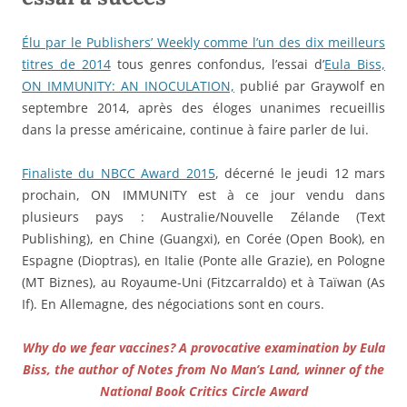
Élu par le Publishers’ Weekly comme l’un des dix meilleurs
titres de 2014
tous genres confondus, l’essai d’
Eula Biss,
ON IMMUNITY: AN INOCULATION,
publié par Graywolf en
septembre 2014, après des éloges unanimes recueillis
dans la presse américaine, continue à faire parler de lui.
Finaliste du NBCC Award 2015
, décerné le jeudi 12 mars
prochain, ON IMMUNITY est à ce jour vendu dans
plusieurs pays : Australie/Nouvelle Zélande (Text
Publishing), en Chine (Guangxi), en Corée (Open Book), en
Espagne (Dioptras), en Italie (Ponte alle Grazie), en Pologne
(MT Biznes), au Royaume-Uni (Fitzcarraldo) et à Taïwan (As
If). En Allemagne, des négociations sont en cours.
Why do we fear vaccines? A provocative examination by Eula
Biss, the author of Notes from No Man’s Land, winner of the
National Book Critics Circle Award