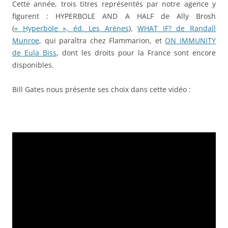
Cette année, trois titres représentés par notre agence y
figurent : HYPERBOLE AND A HALF de Ally Brosh
(
« Hyperbole », éd. Les Arènes
),
WHAT IF? de Randall
Munroe
, qui paraîtra chez Flammarion, et
ON IMMUNITY
de Eula Biss
, dont les droits pour la France sont encore
disponibles.
Bill Gates nous présente ses choix dans cette vidéo :