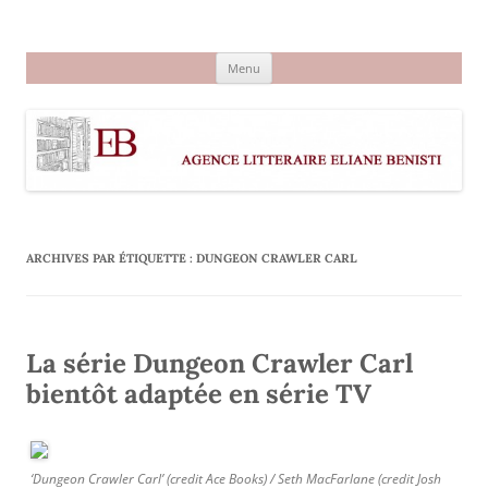
Aller
au
Agence littéraire Eliane Benisti
contenu
Menu
ARCHIVES PAR ÉTIQUETTE :
DUNGEON CRAWLER CARL
La série Dungeon Crawler Carl
bientôt adaptée en série TV
‘Dungeon Crawler Carl’ (credit Ace Books) / Seth MacFarlane (credit Josh