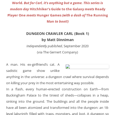
World
. But for Carl, it’s anything but a game. This series is
modern day
Hitchhiker’s Guide to the Galaxy
meets
Ready
Player One
meets
Hunger Games
(with a dash of
The Running
Man
to boot!)
DUNGEON CRAWLER CARL (Book 1)
by Matt Dinniman
Independently published
, September 2020
(via The Gernert Company)
A man. His ex-girlfriend’s cat. A
sadistic game show unlike
anything in the universe: a dungeon crawl where survival depends
on killing your prey in the most entertaining way possible.
In a flash, every human-erected construction on Earth—from
Buckingham Palace to the tiniest of sheds—collapses in a heap,
sinking into the ground. The buildings and all the people inside
have all been atomized and transformed into the dungeon: an 18-
level labyrinth filled with traps, monsters, and loot. A dungeon so