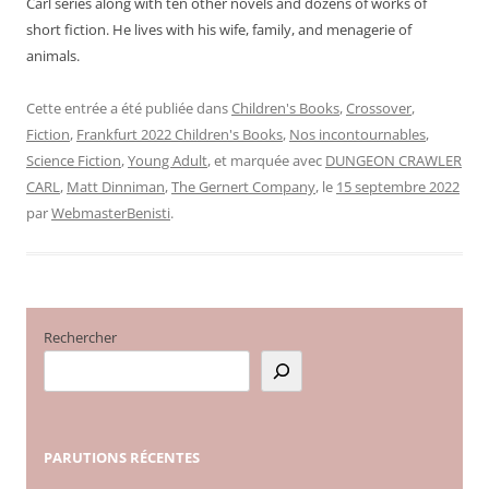
Carl series along with ten other novels and dozens of works of
short fiction. He lives with his wife, family, and menagerie of
animals.
Cette entrée a été publiée dans
Children's Books
,
Crossover
,
Fiction
,
Frankfurt 2022 Children's Books
,
Nos incontournables
,
Science Fiction
,
Young Adult
, et marquée avec
DUNGEON CRAWLER
CARL
,
Matt Dinniman
,
The Gernert Company
, le
15 septembre 2022
par
WebmasterBenisti
.
Rechercher
PARUTIONS
RÉCENTES