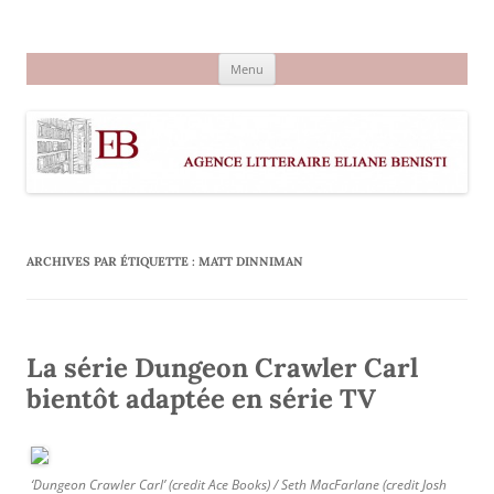
Aller
au
Agence littéraire Eliane Benisti
contenu
Menu
ARCHIVES PAR ÉTIQUETTE :
MATT DINNIMAN
La série Dungeon Crawler Carl
bientôt adaptée en série TV
‘Dungeon Crawler Carl’ (credit Ace Books) / Seth MacFarlane (credit Josh