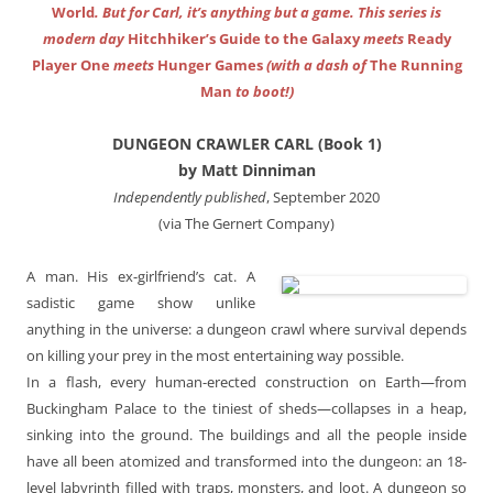
World
. But for Carl, it’s anything but a game. This series is
modern day
Hitchhiker’s Guide to the Galaxy
meets
Ready
Player One
meets
Hunger Games
(with a dash of
The Running
Man
to boot!)
DUNGEON CRAWLER CARL (Book 1)
by Matt Dinniman
Independently published
, September 2020
(via The Gernert Company)
A man. His ex-girlfriend’s cat. A
sadistic game show unlike
anything in the universe: a dungeon crawl where survival depends
on killing your prey in the most entertaining way possible.
In a flash, every human-erected construction on Earth—from
Buckingham Palace to the tiniest of sheds—collapses in a heap,
sinking into the ground. The buildings and all the people inside
have all been atomized and transformed into the dungeon: an 18-
level labyrinth filled with traps, monsters, and loot. A dungeon so