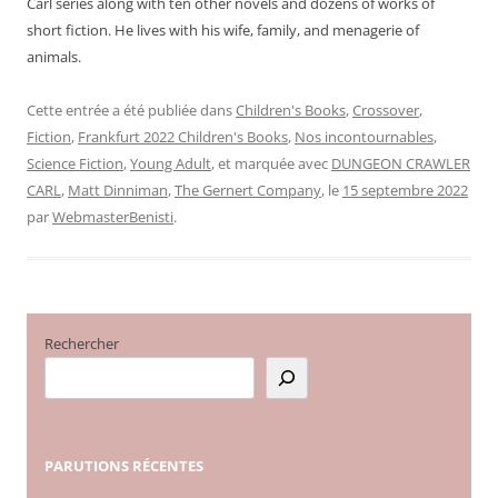
Carl series along with ten other novels and dozens of works of
short fiction. He lives with his wife, family, and menagerie of
animals.
Cette entrée a été publiée dans
Children's Books
,
Crossover
,
Fiction
,
Frankfurt 2022 Children's Books
,
Nos incontournables
,
Science Fiction
,
Young Adult
, et marquée avec
DUNGEON CRAWLER
CARL
,
Matt Dinniman
,
The Gernert Company
, le
15 septembre 2022
par
WebmasterBenisti
.
Rechercher
PARUTIONS
RÉCENTES