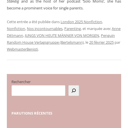
Ständig
and as the host of her podcast ‘Solo Moms’, she has
become a prominent voice for single parents.
Cette entrée a été publiée dans
London 2025 Nonfiction
,
Nonfiction
,
Nos incontournables
,
Parenting
, et marquée avec
Anne
Dittmann
,
JUNGS VON HEUTE MÄNNER VON MORGEN
,
Penguin
Random House Verlagsgruppe (Bertelsmann)
, le
20 février 2025
par
WebmasterBenisti
.
Rechercher
PARUTIONS
RÉCENTES