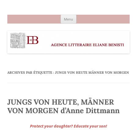
Aller
au
Agence littéraire Eliane Benisti
contenu
Menu
ARCHIVES PAR ÉTIQUETTE :
JUNGS VON HEUTE MÄNNER VON MORGEN
JUNGS VON HEUTE, MÄNNER
VON MORGEN d’Anne Dittmann
Protect your daughter? Educate your son!