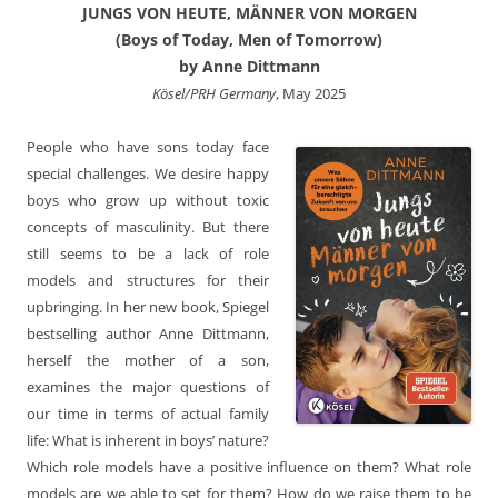
JUNGS VON HEUTE, MÄNNER VON MORGEN
(Boys of Today, Men of Tomorrow)
by Anne Dittmann
Kösel/PRH Germany
, May 2025
People who have sons today face
special challenges. We desire happy
boys who grow up without toxic
concepts of masculinity. But there
still seems to be a lack of role
models and structures for their
upbringing. In her new book, Spiegel
bestselling author Anne Dittmann,
herself the mother of a son,
examines the major questions of
our time in terms of actual family
life: What is inherent in boys’ nature?
Which role models have a positive influence on them? What role
models are we able to set for them? How do we raise them to be