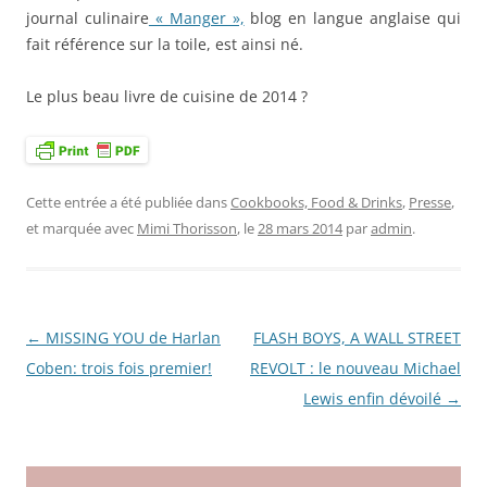
journal culinaire
« Manger »,
blog en langue anglaise qui
fait référence sur la toile, est ainsi né.
Le plus beau livre de cuisine de 2014 ?
Cette entrée a été publiée dans
Cookbooks, Food & Drinks
,
Presse
,
et marquée avec
Mimi Thorisson
, le
28 mars 2014
par
admin
.
←
MISSING YOU de Harlan
FLASH BOYS, A WALL STREET
Navigation
Coben: trois fois premier!
REVOLT : le nouveau Michael
des
Lewis enfin dévoilé
→
articles