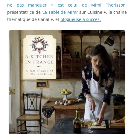
ne pas manquer » est celui de Mimi Thorisson
,
présentatrice de ‘
La Table de Mimi
’ sur Cuisine +, la chaîne
thématique de Canal +, et
blogueuse à succès.