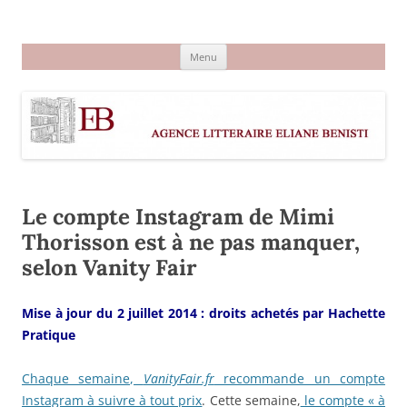
Aller
au
Agence littéraire Eliane Benisti
contenu
Menu
Le compte Instagram de Mimi
Thorisson est à ne pas manquer,
selon Vanity Fair
Mise à jour du 2 juillet 2014 : droits achetés par Hachette
Pratique
Chaque semaine,
VanityFair.fr
recommande un compte
Instagram à suivre à tout prix
. Cette semaine,
le compte « à