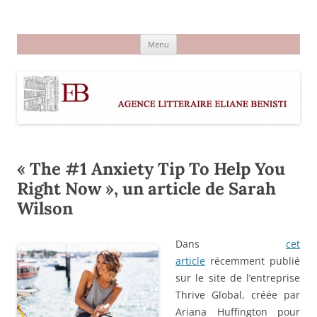
Aller
au
Agence littéraire Eliane Benisti
contenu
Menu
« The #1 Anxiety Tip To Help You
Right Now », un article de Sarah
Wilson
Dans
cet
article
récemment publié
sur le site de l’entreprise
Thrive Global, créée par
Ariana Huffington pour