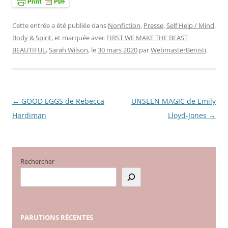
Cette entrée a été publiée dans
Nonfiction
,
Presse
,
Self Help / Mind,
Body & Spirit
, et marquée avec
FIRST WE MAKE THE BEAST
BEAUTIFUL
,
Sarah Wilson
, le
30 mars 2020
par
WebmasterBenisti
.
←
GOOD EGGS de Rebecca
UNSEEN MAGIC de Emily
Navigation
Hardiman
Lloyd-Jones
→
des
articles
Rechercher
PARUTIONS
RÉCENTES